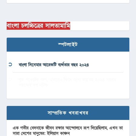
বাংলা চলচ্চিত্রের সালতামামি
স্পটলাইট
বাংলা সিনেমার আরেকটি ব্যর্থতার বছর ২০২৪
বুক পকেটের গল্প, এভাবেও ফিরে আসা যায়’সহ ২০২৪ সালের
পছন্দের দশ নাটক
সাম্প্রতিক খবরাখবর
এক গভীর বেদনাকে জীবন রক্ষার আন্দোলনে রূপ দিয়েছিলাম, এখন তা
সারা দেশের মানুষের: ইলিয়াস কাঞ্চন