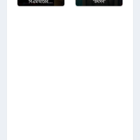
বিএমআরের…
‘উৎসব’