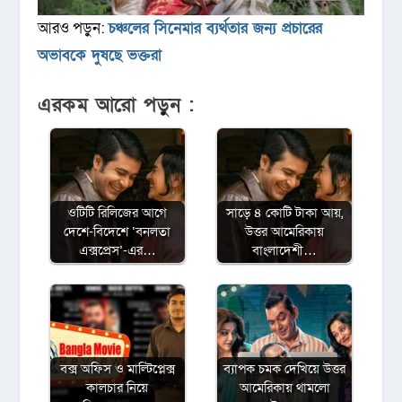
আরও পড়ুন:
চঞ্চলের সিনেমার ব্যর্থতার জন্য প্রচারের
অভাবকে দুষছে ভক্তরা
এরকম আরো পড়ুন :
ওটিটি রিলিজের আগে
সাড়ে ৪ কোটি টাকা আয়,
দেশে-বিদেশে ‘বনলতা
উত্তর আমেরিকায়
এক্সপ্রেস’-এর…
বাংলাদেশী…
বক্স অফিস ও মাল্টিপ্লেক্স
ব্যাপক চমক দেখিয়ে উত্তর
কালচার নিয়ে
আমেরিকায় থামলো