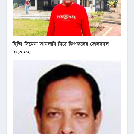
হিন্দি সিনেমা আমদানি নিয়ে ডিপজলের ভোলবদল
জুন ১০, ২০২৪