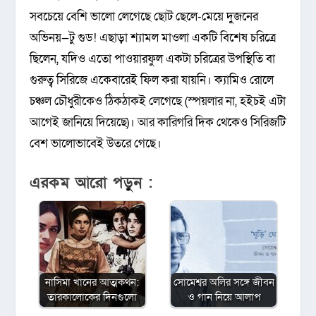
সবচেয়ে বেশি ভালো লেগেছে ছোট ছেলে-মেয়ে দুজনের
অভিনয়—টু গুড! এছাড়া শ্যামল মাওলা একটি বিশেষ চরিত্রে
ছিলেন, যদিও এতো পাওয়ারফুল একটা চরিত্রের উপস্থিতি বা
গুরুত্ব সিরিজে একেবারেই ফিল করা যায়নি। ক্যামিও রোলে
চঞ্চল চৌধুরীকেও ঠিকঠাকই লেগেছে (স্পয়লার না, হইচই এটা
আগেই জানিয়ে দিয়েছে)। আর কারিগরি দিক থেকেও সিরিজটি
বেশ ভালোভাবেই উতরে গেছে।
এরকম আরো পড়ুন :
নাসিমা খানের আত্মকথন:
সোমেশ্বর অলির সঙ্গে জীবন
তারকালোকের দিনগুলো
ও গান নিয়ে আলাপ