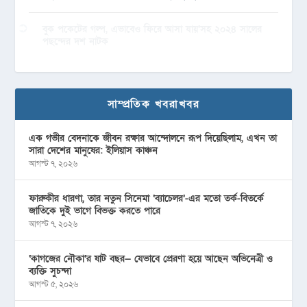
বুক পকেটের গল্প, এভাবেও ফিরে আসা যায়’সহ ২০২৪ সালের
পছন্দের দশ নাটক
সাম্প্রতিক খবরাখবর
এক গভীর বেদনাকে জীবন রক্ষার আন্দোলনে রূপ দিয়েছিলাম, এখন তা
সারা দেশের মানুষের: ইলিয়াস কাঞ্চন
আগস্ট ৭, ২০২৬
ফারুকীর ধারণা, তার নতুন সিনেমা ‘ব্যাচেলর’-এর মতো তর্ক-বিতর্কে
জাতিকে দুই ভাগে বিভক্ত করতে পারে
আগস্ট ৭, ২০২৬
‘কাগজের নৌকা’র ষাট বছর— যেভাবে প্রেরণা হয়ে আছেন অভিনেত্রী ও
ব্যক্তি সুচন্দা
আগস্ট ৫, ২০২৬