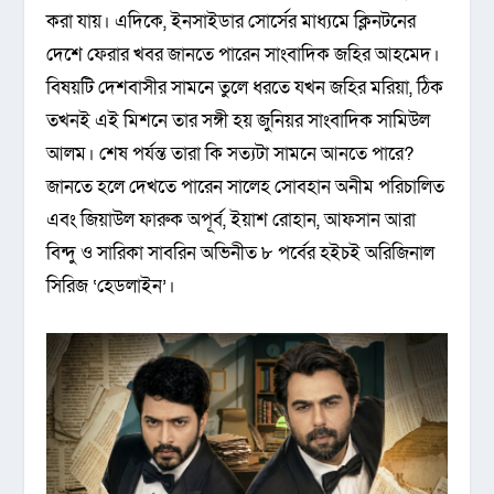
করা যায়। এদিকে, ইনসাইডার সোর্সের মাধ্যমে ক্লিনটনের
দেশে ফেরার খবর জানতে পারেন সাংবাদিক জহির আহমেদ।
বিষয়টি দেশবাসীর সামনে তুলে ধরতে যখন জহির মরিয়া, ঠিক
তখনই এই মিশনে তার সঙ্গী হয় জুনিয়র সাংবাদিক সামিউল
আলম। শেষ পর্যন্ত তারা কি সত্যটা সামনে আনতে পারে?
জানতে হলে দেখতে পারেন সালেহ সোবহান অনীম পরিচালিত
এবং জিয়াউল ফারুক অপূর্ব, ইয়াশ রোহান, আফসান আরা
বিন্দু ও সারিকা সাবরিন অভিনীত ৮ পর্বের হইচই অরিজিনাল
সিরিজ ‘হেডলাইন’।