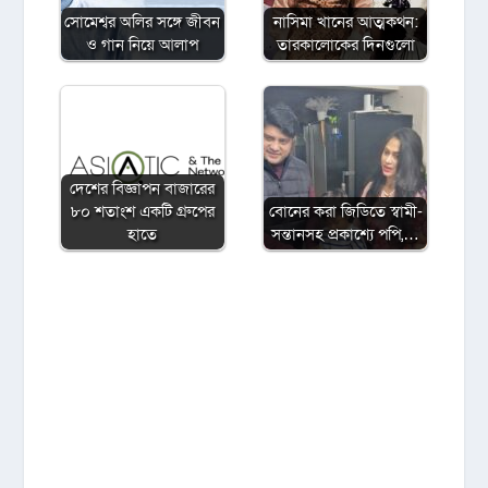
সোমেশ্বর অলির সঙ্গে জীবন
নাসিমা খানের আত্মকথন:
ও গান নিয়ে আলাপ
তারকালোকের দিনগুলো
দেশের বিজ্ঞাপন বাজারের
৮০ শতাংশ একটি গ্রুপের
বোনের করা জিডিতে স্বামী-
হাতে
সন্তানসহ প্রকাশ্যে পপি,…