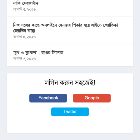
নাকি মেহজাবীন
আগস্ট ৫, ২০২৬
নিজ দলের কাছে অনলাইনে হেনস্তার শিকার হয়ে লাইভে জ্যোতিকা
জ্যোতির কান্না
আগস্ট ৪, ২০২৬
‘মুখ ও মু্খোশ’ : স্বপ্নের সিনেমা
আগস্ট ৩, ২০২৬
লগিন করুন সহজেই!
Facebook
Google
Twitter