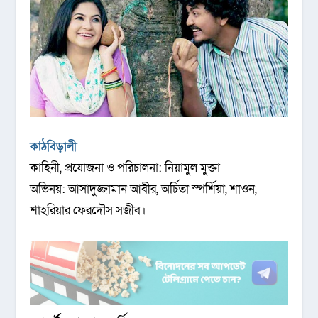
কাঠবিড়ালী
কাহিনী, প্রযোজনা ও পরিচালনা: নিয়ামুল মুক্তা
অভিনয়: আসাদুজ্জামান আবীর, অর্চিতা স্পর্শিয়া, শাওন,
শাহরিয়ার ফেরদৌস সজীব।