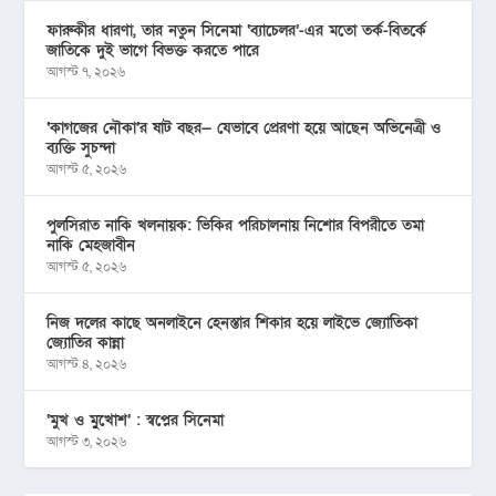
ফারুকীর ধারণা, তার নতুন সিনেমা ‘ব্যাচেলর’-এর মতো তর্ক-বিতর্কে
জাতিকে দুই ভাগে বিভক্ত করতে পারে
আগস্ট ৭, ২০২৬
‘কাগজের নৌকা’র ষাট বছর— যেভাবে প্রেরণা হয়ে আছেন অভিনেত্রী ও
ব্যক্তি সুচন্দা
আগস্ট ৫, ২০২৬
পুলসিরাত নাকি খলনায়ক: ভিকির পরিচালনায় নিশোর বিপরীতে তমা
নাকি মেহজাবীন
আগস্ট ৫, ২০২৬
নিজ দলের কাছে অনলাইনে হেনস্তার শিকার হয়ে লাইভে জ্যোতিকা
জ্যোতির কান্না
আগস্ট ৪, ২০২৬
‘মুখ ও মু্খোশ’ : স্বপ্নের সিনেমা
আগস্ট ৩, ২০২৬