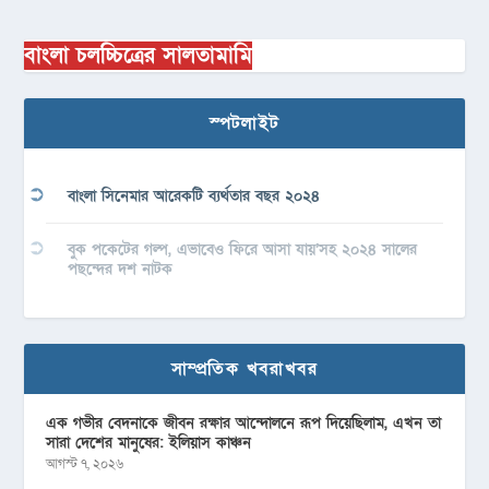
বাংলা চলচ্চিত্রের সালতামামি
স্পটলাইট
বাংলা সিনেমার আরেকটি ব্যর্থতার বছর ২০২৪
বুক পকেটের গল্প, এভাবেও ফিরে আসা যায়’সহ ২০২৪ সালের
পছন্দের দশ নাটক
সাম্প্রতিক খবরাখবর
এক গভীর বেদনাকে জীবন রক্ষার আন্দোলনে রূপ দিয়েছিলাম, এখন তা
সারা দেশের মানুষের: ইলিয়াস কাঞ্চন
আগস্ট ৭, ২০২৬