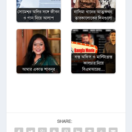
সোমেশ্বর অলির সঙ্গে জীবন
নাসিমা খানের আত্মকথন:
ও গান নিয়ে আলাপ
তারকালোকের দিনগুলো
বক্স অফিস ও মাল্টিপ্লেক্স
কালচার নিয়ে
আমার একান্ত শাবনূর
বিএমআরের…
SHARE: