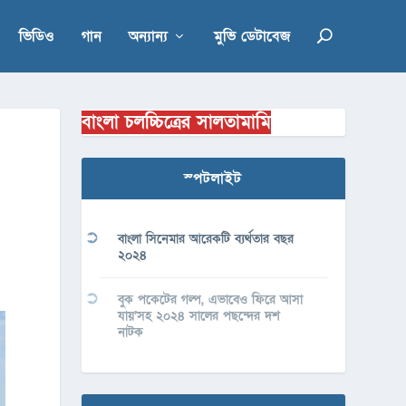
ভিডিও
গান
অন্যান্য
মুভি ডেটাবেজ
বাংলা চলচ্চিত্রের সালতামামি
স্পটলাইট
বাংলা সিনেমার আরেকটি ব্যর্থতার বছর
২০২৪
বুক পকেটের গল্প, এভাবেও ফিরে আসা
যায়’সহ ২০২৪ সালের পছন্দের দশ
নাটক