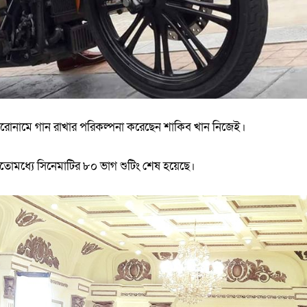
িরোনামে গান রাখার পরিকল্পনা করেছেন শাকিব খান নিজেই।
। ইতোমধ্যে সিনেমাটির ৮০ ভাগ শুটিং শেষ হয়েছে।