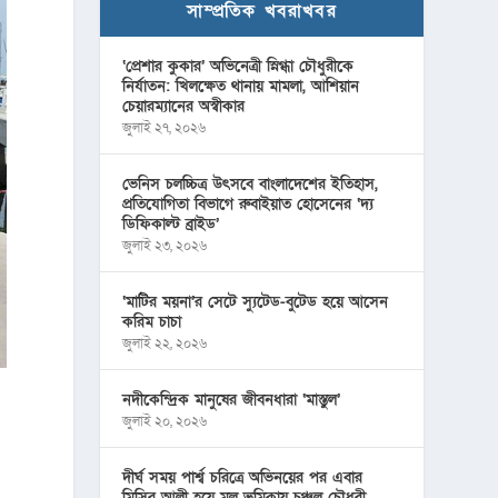
সাম্প্রতিক খবরাখবর
‘প্রেশার কুকার’ অভিনেত্রী স্নিগ্ধা চৌধুরীকে
নির্যাতন: খিলক্ষেত থানায় মামলা, আশিয়ান
চেয়ারম্যানের অস্বীকার
জুলাই ২৭, ২০২৬
ভেনিস চলচ্চিত্র উৎসবে বাংলাদেশের ইতিহাস,
প্রতিযোগিতা বিভাগে রুবাইয়াত হোসেনের ‘দ্য
ডিফিকাল্ট ব্রাইড’
জুলাই ২৩, ২০২৬
‘মাটির ময়না’র সেটে স্যুটেড-বুটেড হয়ে আসেন
করিম চাচা
জুলাই ২২, ২০২৬
নদীকেন্দ্রিক মানুষের জীবনধারা ‘মাস্তুল’
জুলাই ২০, ২০২৬
দীর্ঘ সময় পার্শ্ব চরিত্রে অভিনয়ের পর এবার
মিসির আলী হয়ে মূল ভূমিকায় চঞ্চল চৌধুরী