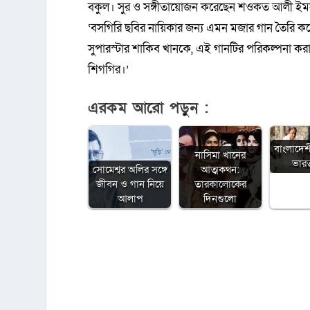
বকুল। সুর ও সঙ্গীতায়োজন করেছেন শওকত আলী ইমন
‘বসগিরি ছবির নায়িকার জন্য এমন মজার গান তৈরি 
সুপারস্টার শাকিব খানকে, এই গানটির পরিকল্পনা ক
শিগগির।’
এরকম আরো পড়ুন :
বাংলাদেশ
নাসিমা খানের
ভারত 
সোমেশ্বর অলির সঙ্গে
আত্মকথন:
জীবন ও গান নিয়ে
তারকালোকের
আলাপ
দিনগুলো