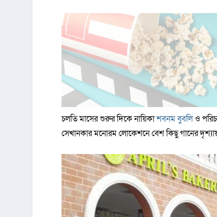
চলতি মাসের শুরুর দিকে নায়িকা
শবনম বুবলি
ও পরি
সেখানকার মনোরম লোকেশনে বেশ কিছু গানের দৃশ্যা