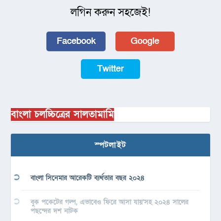
লগিন করুন সহজেই!
Facebook
Google
Twitter
বাংলা চলচ্চিত্রের সালতামামি
স্পটলাইট
বাংলা সিনেমার আরেকটি ব্যর্থতার বছর ২০২৪
বুক পকেটের গল্প, এভাবেও ফিরে আসা যায়’সহ ২০২৪ সালের
পছন্দের দশ নাটক