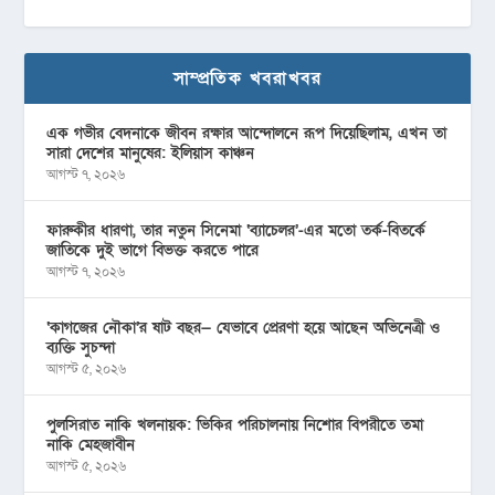
সাম্প্রতিক খবরাখবর
এক গভীর বেদনাকে জীবন রক্ষার আন্দোলনে রূপ দিয়েছিলাম, এখন তা
সারা দেশের মানুষের: ইলিয়াস কাঞ্চন
আগস্ট ৭, ২০২৬
ফারুকীর ধারণা, তার নতুন সিনেমা ‘ব্যাচেলর’-এর মতো তর্ক-বিতর্কে
জাতিকে দুই ভাগে বিভক্ত করতে পারে
আগস্ট ৭, ২০২৬
‘কাগজের নৌকা’র ষাট বছর— যেভাবে প্রেরণা হয়ে আছেন অভিনেত্রী ও
ব্যক্তি সুচন্দা
আগস্ট ৫, ২০২৬
পুলসিরাত নাকি খলনায়ক: ভিকির পরিচালনায় নিশোর বিপরীতে তমা
নাকি মেহজাবীন
আগস্ট ৫, ২০২৬