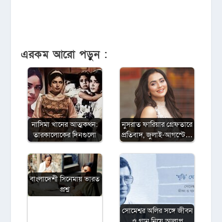
এরকম আরো পড়ুন :
নাসিমা খানের আত্মকথন:
নুসরাত ফারিয়ার গ্রেফতারে
তারকালোকের দিনগুলো
প্রতিবাদ, জুলাই-আগস্টে…
বাংলাদেশী সিনেমায় ভারত
প্রশ্ন
সোমেশ্বর অলির সঙ্গে জীবন
ও গান নিয়ে আলাপ