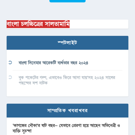
বাংলা চলচ্চিত্রের সালতামামি
স্পটলাইট
বাংলা সিনেমার আরেকটি ব্যর্থতার বছর ২০২৪
বুক পকেটের গল্প, এভাবেও ফিরে আসা যায়’সহ ২০২৪ সালের
পছন্দের দশ নাটক
সাম্প্রতিক খবরাখবর
‘কাগজের নৌকা’র ষাট বছর— যেভাবে প্রেরণা হয়ে আছেন অভিনেত্রী ও
ব্যক্তি সুচন্দা