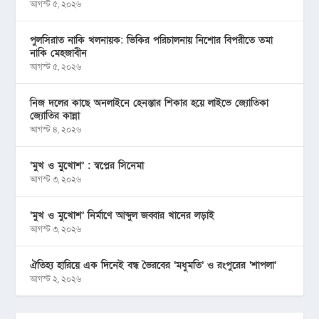
আগস্ট ৫, ২০২৬
পুলসিরাত নাকি খলনায়ক: ভিকির পরিচালনায় নিশোর বিপরীতে তমা
নাকি মেহজাবীন
আগস্ট ৫, ২০২৬
নিজ দলের কাছে অনলাইনে হেনস্তার শিকার হয়ে লাইভে জ্যোতিকা
জ্যোতির কান্না
আগস্ট ৪, ২০২৬
‘মুখ ও মু্খোশ’ : স্বপ্নের সিনেমা
আগস্ট ৩, ২০২৬
‘মুখ ও মুখোশ’ নির্মাণে আব্দুল জব্বার খানের লড়াই
আগস্ট ৩, ২০২৬
ঐতিহ্য হারিয়ে এক দিনেই বন্ধ ভৈরবের ‘মধুমতি’ ও রংপুরের ‘শাপলা’
আগস্ট ২, ২০২৬