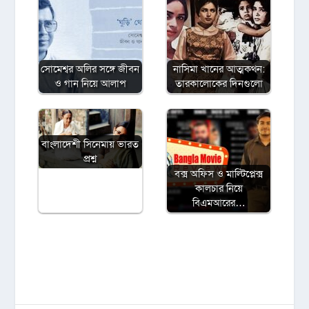
সোমেশ্বর অলির সঙ্গে জীবন
নাসিমা খানের আত্মকথন:
ও গান নিয়ে আলাপ
তারকালোকের দিনগুলো
বাংলাদেশী সিনেমায় ভারত
প্রশ্ন
বক্স অফিস ও মাল্টিপ্লেক্স
কালচার নিয়ে
বিএমআরের…