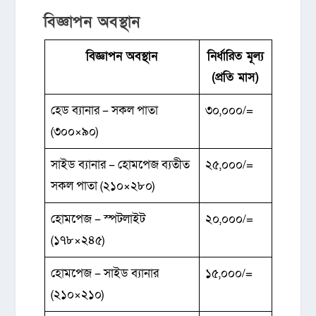
বিজ্ঞাপন অবস্থান
বিজ্ঞাপন অবস্থান
নির্ধারিত মূল্য
(প্রতি মাস)
হেড ব্যানার – সকল পাতা
৩০,০০০/=
(৩০০×৯০)
সাইড ব্যানার – হোমপেজ ব্যতীত
২৫,০০০/=
সকল পাতা (২১০×২৮০)
হোমপেজ – স্পটলাইট
২০,০০০/=
(১৭৮×২৪৫)
হোমপেজ – সাইড ব্যানার
১৫,০০০/=
(২১০×২১০)