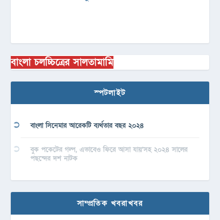
বাংলা চলচ্চিত্রের সালতামামি
স্পটলাইট
বাংলা সিনেমার আরেকটি ব্যর্থতার বছর ২০২৪
বুক পকেটের গল্প, এভাবেও ফিরে আসা যায়’সহ ২০২৪ সালের
পছন্দের দশ নাটক
সাম্প্রতিক খবরাখবর