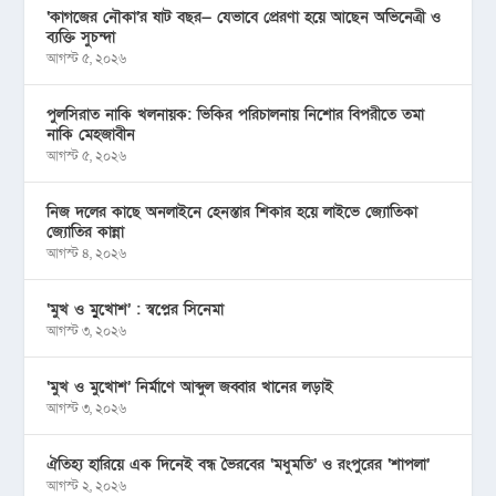
‘কাগজের নৌকা’র ষাট বছর— যেভাবে প্রেরণা হয়ে আছেন অভিনেত্রী ও
ব্যক্তি সুচন্দা
আগস্ট ৫, ২০২৬
পুলসিরাত নাকি খলনায়ক: ভিকির পরিচালনায় নিশোর বিপরীতে তমা
নাকি মেহজাবীন
আগস্ট ৫, ২০২৬
নিজ দলের কাছে অনলাইনে হেনস্তার শিকার হয়ে লাইভে জ্যোতিকা
জ্যোতির কান্না
আগস্ট ৪, ২০২৬
‘মুখ ও মু্খোশ’ : স্বপ্নের সিনেমা
আগস্ট ৩, ২০২৬
‘মুখ ও মুখোশ’ নির্মাণে আব্দুল জব্বার খানের লড়াই
আগস্ট ৩, ২০২৬
ঐতিহ্য হারিয়ে এক দিনেই বন্ধ ভৈরবের ‘মধুমতি’ ও রংপুরের ‘শাপলা’
আগস্ট ২, ২০২৬