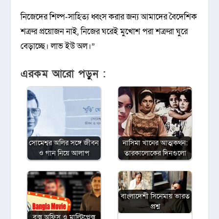
নিজেদের শিল্প-সাহিত্য ধ্বংস করার জন্য আমাদের বৈদেশিক
শত্রুর প্রয়োজন নাই, নিজের ঘরেই মুখোশ পরা শত্রুরা ঘুরে
বেড়াচ্ছে। লাভ ইউ অল।”
এরকম আরো পড়ুন :
সোমেশ্বর অলির সঙ্গে জীবন
নাসিমা খানের আত্মকথন:
ও গান নিয়ে আলাপ
তারকালোকের দিনগুলো
বাংলাদেশী সিনেমায় ভারত
প্রশ্ন
বক্স অফিস ও মাল্টিপ্লেক্স