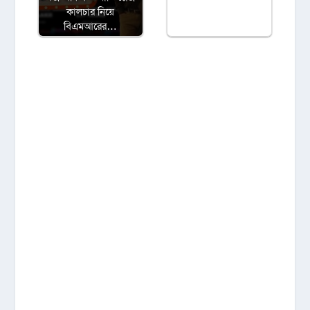
কালচার নিয়ে
বিএমআরের…