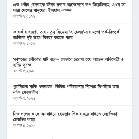
এক গভীর বেদনাকে জীবন রক্ষার আন্দোলনে রূপ দিয়েছিলাম, এখন তা
সারা দেশের মানুষের: ইলিয়াস কাঞ্চন
আগস্ট ৭, ২০২৬
ফারুকীর ধারণা, তার নতুন সিনেমা ‘ব্যাচেলর’-এর মতো তর্ক-বিতর্কে
জাতিকে দুই ভাগে বিভক্ত করতে পারে
আগস্ট ৭, ২০২৬
‘কাগজের নৌকা’র ষাট বছর— যেভাবে প্রেরণা হয়ে আছেন অভিনেত্রী ও
ব্যক্তি সুচন্দা
আগস্ট ৫, ২০২৬
পুলসিরাত নাকি খলনায়ক: ভিকির পরিচালনায় নিশোর বিপরীতে তমা
নাকি মেহজাবীন
আগস্ট ৫, ২০২৬
নিজ দলের কাছে অনলাইনে হেনস্তার শিকার হয়ে লাইভে জ্যোতিকা
জ্যোতির কান্না
আগস্ট ৪, ২০২৬