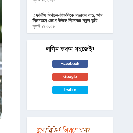
জুলাই ১৯, ২০২৬
এফডিসি নির্বাচন-পিকনিকে বছরভর ব্যস্ত, আর
নিকেতনে জেগে উঠছে সিনেমার নতুন ভূমি
জুলাই ১৭, ২০২৬
লগিন করুন সহজেই!
Facebook
Google
Twitter