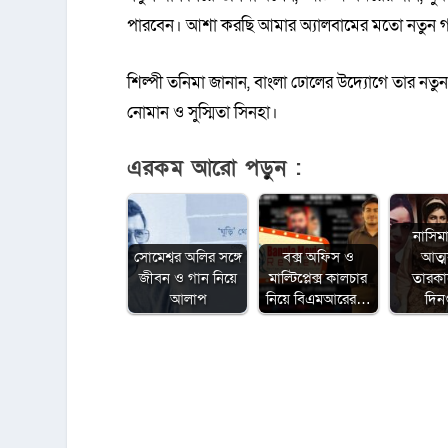
পারবেন। আশা করছি আমার অ্যালবামের মতো নতুন গান
শিল্পী তনিমা জানান, বাংলা ঢোলের উদ্যোগে তার ন
নোমান ও সুস্মিতা সিনহা।
এরকম আরো পড়ুন :
নাসিম
সোমেশ্বর অলির সঙ্গে
বক্স অফিস ও
আত্
জীবন ও গান নিয়ে
মাল্টিপ্লেক্স কালচার
তারক
আলাপ
নিয়ে বিএমআরের…
দিন