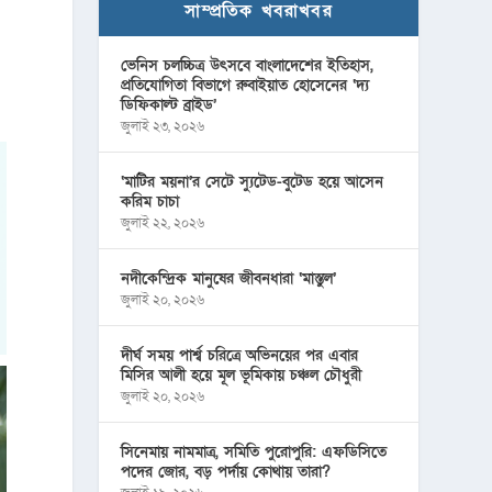
সাম্প্রতিক খবরাখবর
ভেনিস চলচ্চিত্র উৎসবে বাংলাদেশের ইতিহাস,
প্রতিযোগিতা বিভাগে রুবাইয়াত হোসেনের ‘দ্য
ডিফিকাল্ট ব্রাইড’
জুলাই ২৩, ২০২৬
‘মাটির ময়না’র সেটে স্যুটেড-বুটেড হয়ে আসেন
করিম চাচা
জুলাই ২২, ২০২৬
নদীকেন্দ্রিক মানুষের জীবনধারা ‘মাস্তুল’
জুলাই ২০, ২০২৬
দীর্ঘ সময় পার্শ্ব চরিত্রে অভিনয়ের পর এবার
মিসির আলী হয়ে মূল ভূমিকায় চঞ্চল চৌধুরী
জুলাই ২০, ২০২৬
সিনেমায় নামমাত্র, সমিতি পুরোপুরি: এফডিসিতে
পদের জোর, বড় পর্দায় কোথায় তারা?