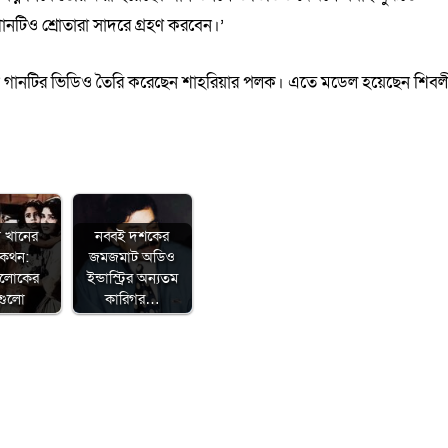
টিও শ্রোতারা সাদরে গ্রহণ করবেন।’
তুন গানটির ভিডিও তৈরি করেছেন শাহরিয়ার পলক। এতে মডেল হয়েছেন শিবল
া খানের
নব্বই দশকের
মকথন:
জমজমাট অডিও
ালোকের
ইন্ডাস্ট্রির অন্যতম
গুলো
কারিগর…