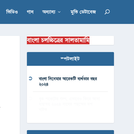
ভিডিও
গান
অন্যান্য
মুভি ডেটাবেজ
বাংলা চলচ্চিত্রের সালতামামি
স্পটলাইট
বাংলা সিনেমার আরেকটি ব্যর্থতার বছর
২০২৪
বুক পকেটের গল্প, এভাবেও ফিরে আসা
যায়’সহ ২০২৪ সালের পছন্দের দশ
-
নাটক