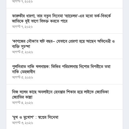
আগস্ট ৭, ২০২৬
ফারুকীর ধারণা, তার নতুন সিনেমা ‘ব্যাচেলর’-এর মতো তর্ক-বিতর্কে
জাতিকে দুই ভাগে বিভক্ত করতে পারে
আগস্ট ৭, ২০২৬
‘কাগজের নৌকা’র ষাট বছর— যেভাবে প্রেরণা হয়ে আছেন অভিনেত্রী ও
ব্যক্তি সুচন্দা
আগস্ট ৫, ২০২৬
পুলসিরাত নাকি খলনায়ক: ভিকির পরিচালনায় নিশোর বিপরীতে তমা
নাকি মেহজাবীন
আগস্ট ৫, ২০২৬
নিজ দলের কাছে অনলাইনে হেনস্তার শিকার হয়ে লাইভে জ্যোতিকা
জ্যোতির কান্না
আগস্ট ৪, ২০২৬
‘মুখ ও মু্খোশ’ : স্বপ্নের সিনেমা
আগস্ট ৩, ২০২৬