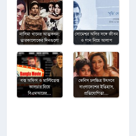
নাসিমা খানের আত্মকথন:
সোমেশ্বর অলির সঙ্গে জীবন
তারকালোকের দিনগুলো
ও গান নিয়ে আলাপ
বক্স অফিস ও মাল্টিপ্লেক্স
ভেনিস চলচ্চিত্র উৎসবে
কালচার নিয়ে
বাংলাদেশের ইতিহাস,
বিএমআরের…
প্রতিযোগিতা…