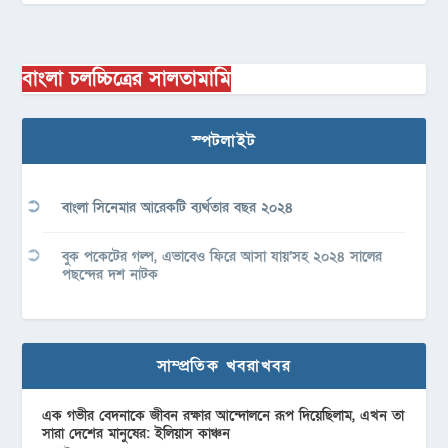
বাংলা চলচ্চিত্রের সালতামামি
স্পটলাইট
বাংলা সিনেমার আরেকটি ব্যর্থতার বছর ২০২৪
বুক পকেটের গল্প, এভাবেও ফিরে আসা যায়’সহ ২০২৪ সালের
পছন্দের দশ নাটক
সাম্প্রতিক খবরাখবর
এক গভীর বেদনাকে জীবন রক্ষার আন্দোলনে রূপ দিয়েছিলাম, এখন তা
সারা দেশের মানুষের: ইলিয়াস কাঞ্চন