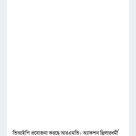
ভিআইপি প্রযোজনা করছে আরএমভি। অ্যাকশন থ্রিলারধর্মী