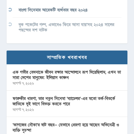
বাংলা সিনেমার আরেকটি ব্যর্থতার বছর ২০২৪
বুক পকেটের গল্প, এভাবেও ফিরে আসা যায়’সহ ২০২৪ সালের
পছন্দের দশ নাটক
সাম্প্রতিক খবরাখবর
এক গভীর বেদনাকে জীবন রক্ষার আন্দোলনে রূপ দিয়েছিলাম, এখন তা
সারা দেশের মানুষের: ইলিয়াস কাঞ্চন
আগস্ট ৭, ২০২৬
ফারুকীর ধারণা, তার নতুন সিনেমা ‘ব্যাচেলর’-এর মতো তর্ক-বিতর্কে
জাতিকে দুই ভাগে বিভক্ত করতে পারে
আগস্ট ৭, ২০২৬
‘কাগজের নৌকা’র ষাট বছর— যেভাবে প্রেরণা হয়ে আছেন অভিনেত্রী ও
ব্যক্তি সুচন্দা