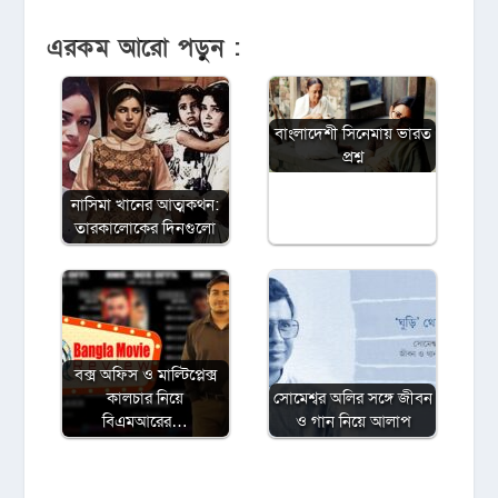
এরকম আরো পড়ুন :
বাংলাদেশী সিনেমায় ভারত
প্রশ্ন
নাসিমা খানের আত্মকথন:
তারকালোকের দিনগুলো
বক্স অফিস ও মাল্টিপ্লেক্স
কালচার নিয়ে
সোমেশ্বর অলির সঙ্গে জীবন
বিএমআরের…
ও গান নিয়ে আলাপ