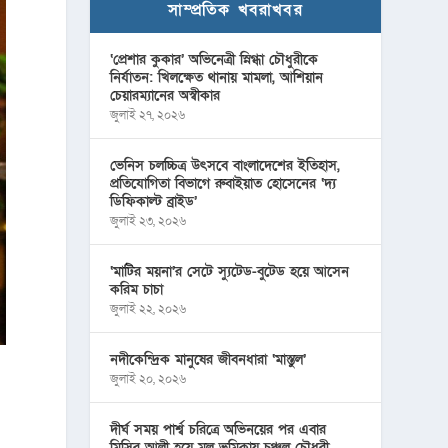
সাম্প্রতিক খবরাখবর
‘প্রেশার কুকার’ অভিনেত্রী স্নিগ্ধা চৌধুরীকে
নির্যাতন: খিলক্ষেত থানায় মামলা, আশিয়ান
চেয়ারম্যানের অস্বীকার
জুলাই ২৭, ২০২৬
ভেনিস চলচ্চিত্র উৎসবে বাংলাদেশের ইতিহাস,
প্রতিযোগিতা বিভাগে রুবাইয়াত হোসেনের ‘দ্য
ডিফিকাল্ট ব্রাইড’
জুলাই ২৩, ২০২৬
‘মাটির ময়না’র সেটে স্যুটেড-বুটেড হয়ে আসেন
করিম চাচা
জুলাই ২২, ২০২৬
নদীকেন্দ্রিক মানুষের জীবনধারা ‘মাস্তুল’
জুলাই ২০, ২০২৬
দীর্ঘ সময় পার্শ্ব চরিত্রে অভিনয়ের পর এবার
মিসির আলী হয়ে মূল ভূমিকায় চঞ্চল চৌধুরী