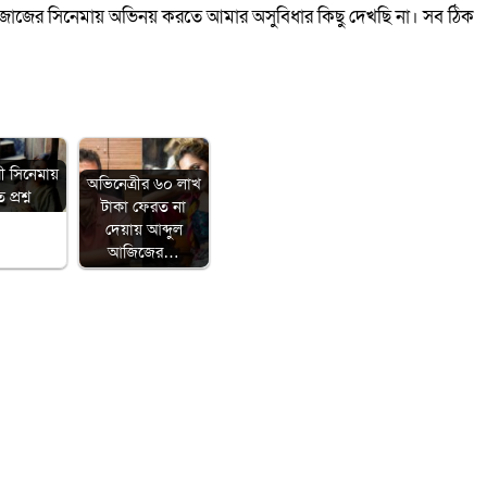
লে জাজের সিনেমায় অভিনয় করতে আমার অসুবিধার কিছু দেখছি না। সব ঠিক
ী সিনেমায়
অভিনেত্রীর ৬০ লাখ
প্রশ্ন
টাকা ফেরত না
দেয়ায় আব্দুল
আজিজের…