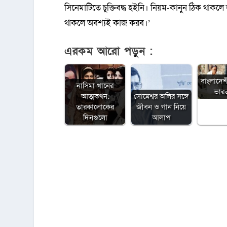
সিনেমাটিতে চুক্তিবদ্ধ হইনি। নিয়ম-কানুন ঠিক থাক
থাকলে অবশ্যই কাজ করব।’
এরকম আরো পড়ুন :
বাংলাদেশ
নাসিমা খানের
ভারত 
আত্মকথন:
সোমেশ্বর অলির সঙ্গে
তারকালোকের
জীবন ও গান নিয়ে
দিনগুলো
আলাপ