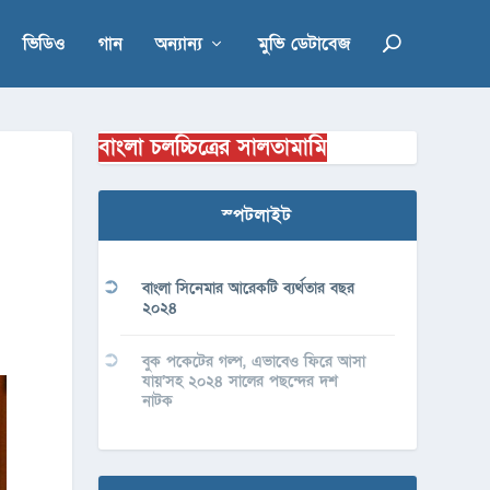
ভিডিও
গান
অন্যান্য
মুভি ডেটাবেজ
বাংলা চলচ্চিত্রের সালতামামি
স্পটলাইট
বাংলা সিনেমার আরেকটি ব্যর্থতার বছর
২০২৪
বুক পকেটের গল্প, এভাবেও ফিরে আসা
যায়’সহ ২০২৪ সালের পছন্দের দশ
নাটক