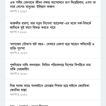
এক গভীর বেদনাকে জীবন রক্ষার আন্দোলনে রূপ দিয়েছিলাম, এখন তা
সারা দেশের মানুষের: ইলিয়াস কাঞ্চন
আগস্ট ৭, ২০২৬
ফারুকীর ধারণা, তার নতুন সিনেমা ‘ব্যাচেলর’-এর মতো তর্ক-বিতর্কে
জাতিকে দুই ভাগে বিভক্ত করতে পারে
আগস্ট ৭, ২০২৬
‘কাগজের নৌকা’র ষাট বছর— যেভাবে প্রেরণা হয়ে আছেন অভিনেত্রী ও
ব্যক্তি সুচন্দা
আগস্ট ৫, ২০২৬
পুলসিরাত নাকি খলনায়ক: ভিকির পরিচালনায় নিশোর বিপরীতে তমা
নাকি মেহজাবীন
আগস্ট ৫, ২০২৬
নিজ দলের কাছে অনলাইনে হেনস্তার শিকার হয়ে লাইভে জ্যোতিকা
জ্যোতির কান্না
আগস্ট ৪, ২০২৬