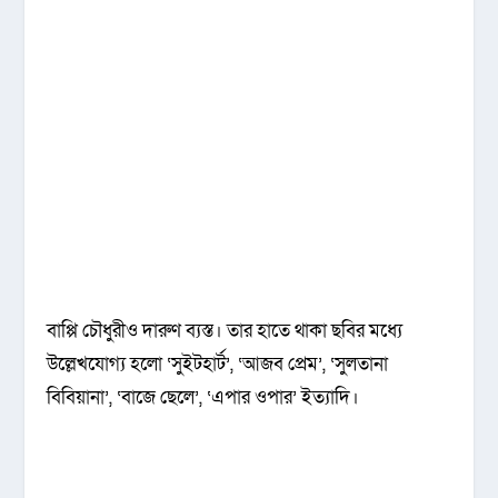
বাপ্পি চৌধুরীও দারুণ ব্যস্ত। তার হাতে থাকা ছবির মধ্যে
উল্লেখযোগ্য হলো ‘সুইটহার্ট’, ‘আজব প্রেম’, ‘সুলতানা
বিবিয়ানা’, ‘বাজে ছেলে’, ‘এপার ওপার’ ইত্যাদি।