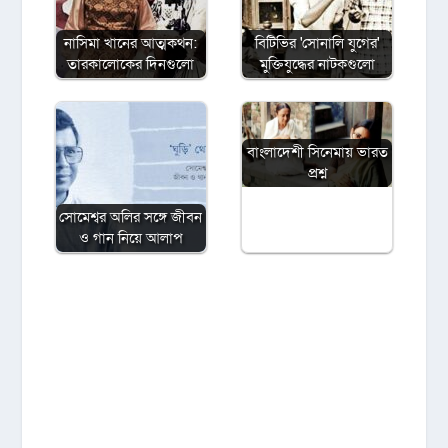
নাসিমা খানের আত্মকথন:
বিটিভির ‌'সোনালি যুগের'
তারকালোকের দিনগুলো
মুক্তিযুদ্ধের নাটকগুলো
বাংলাদেশী সিনেমায় ভারত
প্রশ্ন
সোমেশ্বর অলির সঙ্গে জীবন
ও গান নিয়ে আলাপ