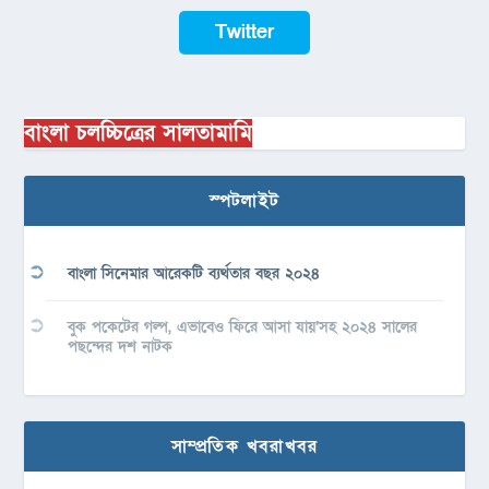
Twitter
বাংলা চলচ্চিত্রের সালতামামি
স্পটলাইট
বাংলা সিনেমার আরেকটি ব্যর্থতার বছর ২০২৪
বুক পকেটের গল্প, এভাবেও ফিরে আসা যায়’সহ ২০২৪ সালের
পছন্দের দশ নাটক
সাম্প্রতিক খবরাখবর