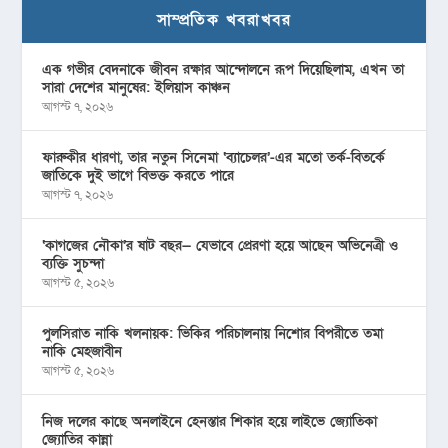
সাম্প্রতিক খবরাখবর
এক গভীর বেদনাকে জীবন রক্ষার আন্দোলনে রূপ দিয়েছিলাম, এখন তা
সারা দেশের মানুষের: ইলিয়াস কাঞ্চন
আগস্ট ৭, ২০২৬
ফারুকীর ধারণা, তার নতুন সিনেমা ‘ব্যাচেলর’-এর মতো তর্ক-বিতর্কে
জাতিকে দুই ভাগে বিভক্ত করতে পারে
আগস্ট ৭, ২০২৬
‘কাগজের নৌকা’র ষাট বছর— যেভাবে প্রেরণা হয়ে আছেন অভিনেত্রী ও
ব্যক্তি সুচন্দা
আগস্ট ৫, ২০২৬
পুলসিরাত নাকি খলনায়ক: ভিকির পরিচালনায় নিশোর বিপরীতে তমা
নাকি মেহজাবীন
আগস্ট ৫, ২০২৬
নিজ দলের কাছে অনলাইনে হেনস্তার শিকার হয়ে লাইভে জ্যোতিকা
জ্যোতির কান্না