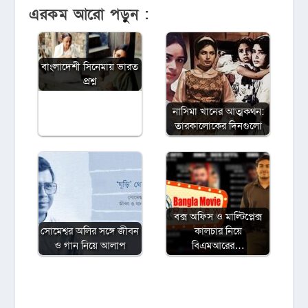
এরকম আরো পড়ুন :
বাংলাদেশী সিনেমায় ভারত
প্রশ্ন
নাসিমা খানের আত্মকথন:
তারকালোকের দিনগুলো
বক্স অফিস ও মাল্টিপ্লেক্স
সোমেশ্বর অলির সঙ্গে জীবন
কালচার নিয়ে
ও গান নিয়ে আলাপ
বিএমআরের…