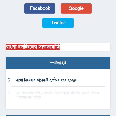
Facebook
Google
Twitter
বাংলা চলচ্চিত্রের সালতামামি
স্পটলাইট
বাংলা সিনেমার আরেকটি ব্যর্থতার বছর ২০২৪
বুক পকেটের গল্প, এভাবেও ফিরে আসা যায়’সহ ২০২৪ সালের
পছন্দের দশ নাটক