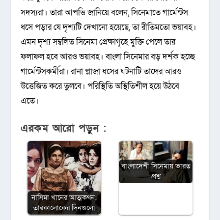
সদস্যরা। তারা আপত্তি জানিয়ে বলেন, সিনেমাতে গার্মেন্টস
ধসে পড়ার যে দৃশ্যটি দেখানো হয়েছে, তা রীতিমতো ভয়াবহ।
এমন দৃশ্য সম্বলিত সিনেমা প্রেক্ষাগৃহে মুক্তি পেলে তার
ফলাফল হবে আরও ভয়াবহ। বাংলা সিনেমার বড় দর্শক হচ্ছে
গার্মেন্টসকর্মীরা। রানা প্লাজা ধসের ঘটনাটি তাদের আরও
উত্তেজিত করে তুলবে। পরিস্থিতি অস্থিতিশীল হয়ে উঠবে
এতে।
এরকম আরো পড়ুন :
বাংলাদেশী সিনেমায় ভারত
প্রশ্ন
নাসিমা খানের আত্মকথন:
তারকালোকের দিনগুলো