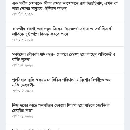
এক গভীর বেদনাকে জীবন রক্ষার আন্দোলনে রূপ দিয়েছিলাম, এখন তা
সারা দেশের মানুষের: ইলিয়াস কাঞ্চন
আগস্ট ৭, ২০২৬
ফারুকীর ধারণা, তার নতুন সিনেমা ‘ব্যাচেলর’-এর মতো তর্ক-বিতর্কে
জাতিকে দুই ভাগে বিভক্ত করতে পারে
আগস্ট ৭, ২০২৬
‘কাগজের নৌকা’র ষাট বছর— যেভাবে প্রেরণা হয়ে আছেন অভিনেত্রী ও
ব্যক্তি সুচন্দা
আগস্ট ৫, ২০২৬
পুলসিরাত নাকি খলনায়ক: ভিকির পরিচালনায় নিশোর বিপরীতে তমা
নাকি মেহজাবীন
আগস্ট ৫, ২০২৬
নিজ দলের কাছে অনলাইনে হেনস্তার শিকার হয়ে লাইভে জ্যোতিকা
জ্যোতির কান্না
আগস্ট ৪, ২০২৬