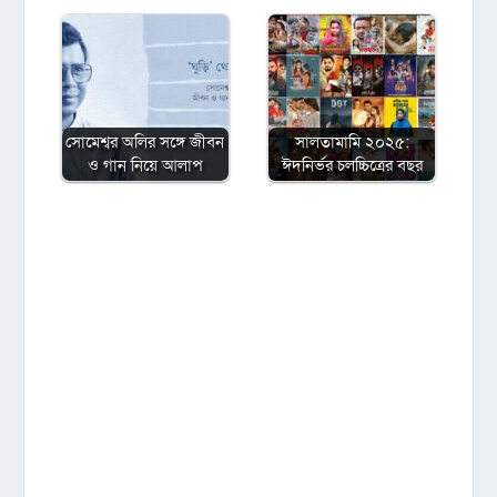
সোমেশ্বর অলির সঙ্গে জীবন
সালতামামি ২০২৫:
ও গান নিয়ে আলাপ
ঈদনির্ভর চলচ্চিত্রের বছর