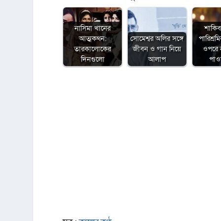
নাসিমা খানের
শাকিব
আত্মকথন:
সোমেশ্বর অলির সঙ্গে
পারিশ্র
তারকালোকের
জীবন ও গান নিয়ে
ওপরে ন
দিনগুলো
আলাপ
পাও