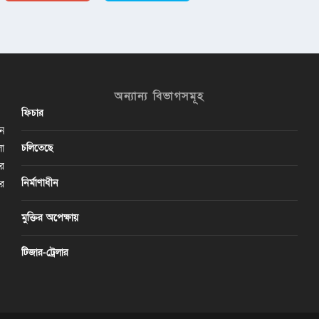
অন্যান্য বিভাগসমূহ
ফিচার
ান
চলিতেছে
লা
ির
নির্মাণাধীন
ের
মুক্তির অপেক্ষায়
টিজার-ট্রেলার