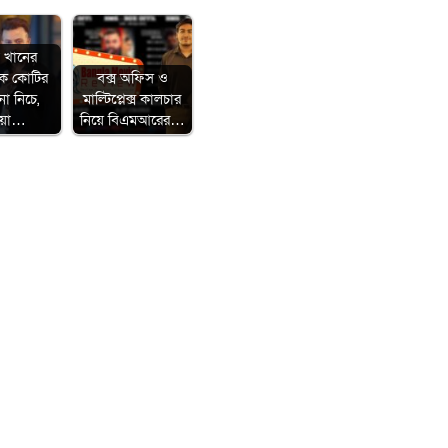
 খানের
মিক কোটির
বক্স অফিস ও
া নিচে,
মাল্টিপ্লেক্স কালচার
য়া…
নিয়ে বিএমআরের…