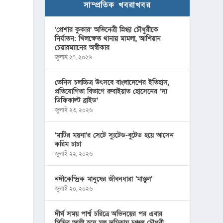
সাম্প্রতিক খবরাখবর
‘প্রেশার কুকার’ অভিনেত্রী স্নিগ্ধা চৌধুরীকে
নির্যাতন: খিলক্ষেত থানায় মামলা, আশিয়ান
চেয়ারম্যানের অস্বীকার
জুলাই ২৭, ২০২৬
ভেনিস চলচ্চিত্র উৎসবে বাংলাদেশের ইতিহাস,
প্রতিযোগিতা বিভাগে রুবাইয়াত হোসেনের ‘দ্য
ডিফিকাল্ট ব্রাইড’
জুলাই ২৩, ২০২৬
‘মাটির ময়না’র সেটে স্যুটেড-বুটেড হয়ে আসেন
করিম চাচা
জুলাই ২২, ২০২৬
নদীকেন্দ্রিক মানুষের জীবনধারা ‘মাস্তুল’
জুলাই ২০, ২০২৬
দীর্ঘ সময় পার্শ্ব চরিত্রে অভিনয়ের পর এবার
মিসির আলী হয়ে মূল ভূমিকায় চঞ্চল চৌধুরী