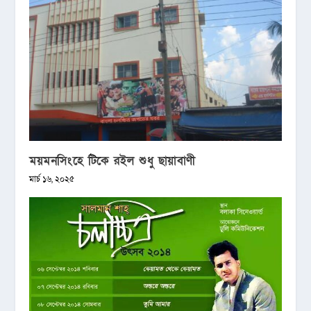
ময়মনসিংহে টিকে রইল শুধু ছায়াবাণী
মার্চ ১৬, ২০২৫