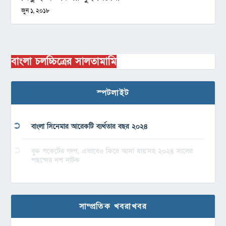
জুন ১, ২০১৮
বাংলা চলচ্চিত্রের সালতামামি
স্পটলাইট
বাংলা সিনেমার আরেকটি ব্যর্থতার বছর ২০২৪
বুক পকেটের গল্প, এভাবেও ফিরে আসা যায়’সহ ২০২৪ সালের
পছন্দের দশ নাটক
সাম্প্রতিক খবরাখবর