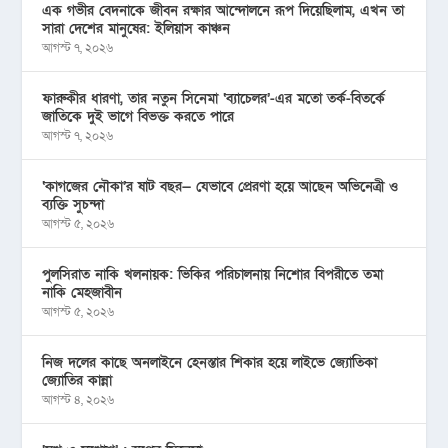
এক গভীর বেদনাকে জীবন রক্ষার আন্দোলনে রূপ দিয়েছিলাম, এখন তা
সারা দেশের মানুষের: ইলিয়াস কাঞ্চন
আগস্ট ৭, ২০২৬
ফারুকীর ধারণা, তার নতুন সিনেমা ‘ব্যাচেলর’-এর মতো তর্ক-বিতর্কে
জাতিকে দুই ভাগে বিভক্ত করতে পারে
আগস্ট ৭, ২০২৬
‘কাগজের নৌকা’র ষাট বছর— যেভাবে প্রেরণা হয়ে আছেন অভিনেত্রী ও
ব্যক্তি সুচন্দা
আগস্ট ৫, ২০২৬
পুলসিরাত নাকি খলনায়ক: ভিকির পরিচালনায় নিশোর বিপরীতে তমা
নাকি মেহজাবীন
আগস্ট ৫, ২০২৬
নিজ দলের কাছে অনলাইনে হেনস্তার শিকার হয়ে লাইভে জ্যোতিকা
জ্যোতির কান্না
আগস্ট ৪, ২০২৬