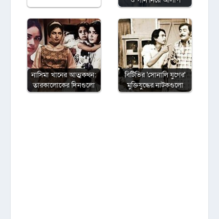
ও গান নিয়ে আলাপ
নাসিমা খানের আত্মকথন:
বিটিভির ‌'সোনালি যুগের'
তারকালোকের দিনগুলো
মুক্তিযুদ্ধের নাটকগুলো