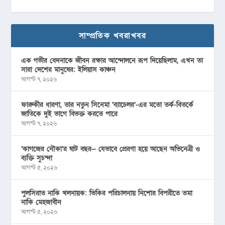
সাম্প্রতিক খবরাখবর
এক গভীর বেদনাকে জীবন রক্ষার আন্দোলনে রূপ দিয়েছিলাম, এখন তা
সারা দেশের মানুষের: ইলিয়াস কাঞ্চন
আগস্ট ৭, ২০২৬
ফারুকীর ধারণা, তার নতুন সিনেমা ‘ব্যাচেলর’-এর মতো তর্ক-বিতর্কে
জাতিকে দুই ভাগে বিভক্ত করতে পারে
আগস্ট ৭, ২০২৬
‘কাগজের নৌকা’র ষাট বছর— যেভাবে প্রেরণা হয়ে আছেন অভিনেত্রী ও
ব্যক্তি সুচন্দা
আগস্ট ৫, ২০২৬
পুলসিরাত নাকি খলনায়ক: ভিকির পরিচালনায় নিশোর বিপরীতে তমা
নাকি মেহজাবীন
আগস্ট ৫, ২০২৬