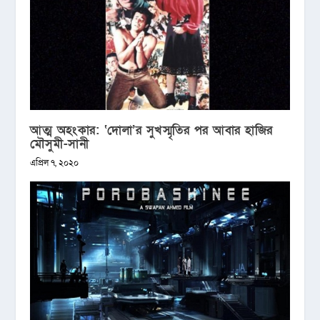
আত্ম অহংকার: ‘দোলা’র সুখস্মৃতির পর আবার হাজির
মৌসুমী-সানী
এপ্রিল ৭, ২০২০