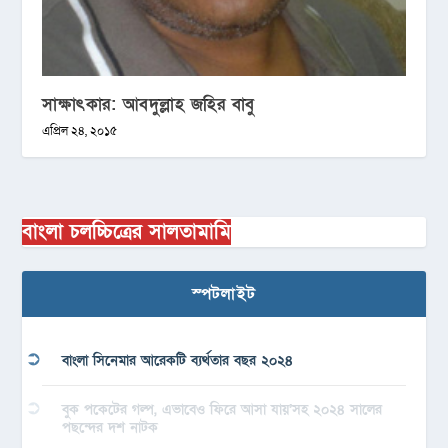
সাক্ষাৎকার: আবদুল্লাহ জহির বাবু
এপ্রিল ২৪, ২০১৫
বাংলা চলচ্চিত্রের সালতামামি
স্পটলাইট
বাংলা সিনেমার আরেকটি ব্যর্থতার বছর ২০২৪
বুক পকেটের গল্প, এভাবেও ফিরে আসা যায়’সহ ২০২৪ সালের
পছন্দের দশ নাটক