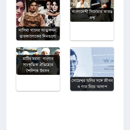
বাংলাদেশী সিনেমায় ভারত
প্রশ্ন
নাসিমা খানের আত্মকথন:
তারকালোকের দিনগুলো
মাটির ময়না: বাংলার
সাংস্কৃতিক ঐতিহ্যের
শৈল্পিক উৎসব
সোমেশ্বর অলির সঙ্গে জীবন
ও গান নিয়ে আলাপ