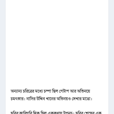
অন্যান্য চরিত্রের মধ্যে চম্পা ছিল গেটাপ আর অভিনয়ে
চমৎকার। নাসির উদ্দিন খানের অভিনয়ও দেখার মতো।
ছবির কারিগরি দিক ছিল এককথায় টপনচ। ছবির শেষের এক