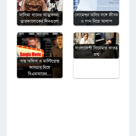
নাসিমা খানের আত্মকথন:
সোমেশ্বর অলির সঙ্গে জীবন
তারকালোকের দিনগুলো
ও গান নিয়ে আলাপ
বাংলাদেশী সিনেমায় ভারত
প্রশ্ন
বক্স অফিস ও মাল্টিপ্লেক্স
কালচার নিয়ে
বিএমআরের…