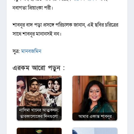
নবাগতা প্রিয়াংকা পরী।
শাবনূর বাদ পড়া প্রসঙ্গে পরিচালক জানান, এই ছবির চরিত্রের
সাথে শাবনূর মানানসই নন।
সুত্র:
মানবজমিন
এরকম আরো পড়ুন :
নাসিমা খানের আত্মকথন:
তারকালোকের দিনগুলো
আমার একান্ত শাবনূর