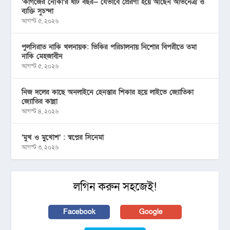
‘কাগজের নৌকা’র ষাট বছর— যেভাবে প্রেরণা হয়ে আছেন অভিনেত্রী ও
ব্যক্তি সুচন্দা
আগস্ট ৫, ২০২৬
পুলসিরাত নাকি খলনায়ক: ভিকির পরিচালনায় নিশোর বিপরীতে তমা
নাকি মেহজাবীন
আগস্ট ৫, ২০২৬
নিজ দলের কাছে অনলাইনে হেনস্তার শিকার হয়ে লাইভে জ্যোতিকা
জ্যোতির কান্না
আগস্ট ৪, ২০২৬
‘মুখ ও মু্খোশ’ : স্বপ্নের সিনেমা
আগস্ট ৩, ২০২৬
লগিন করুন সহজেই!
Facebook
Google