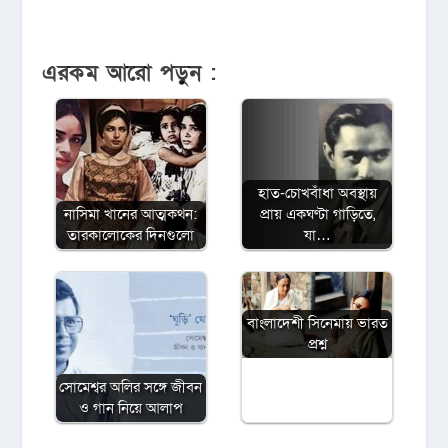
এরকম আরো পড়ুন :
হাত-চোখবাঁধা অবস্থায়
নাসিমা খানের আত্মকথন:
প্রায় একঘণ্টা গাড়িতে,
তারকালোকের দিনগুলো
যা…
বাংলাদেশী সিনেমায় ভারত
প্রশ্ন
সোমেশ্বর অলির সঙ্গে জীবন
ও গান নিয়ে আলাপ