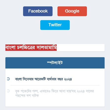
Facebook
Google
Twitter
বাংলা চলচ্চিত্রের সালতামামি
স্পটলাইট
বাংলা সিনেমার আরেকটি ব্যর্থতার বছর ২০২৪
বুক পকেটের গল্প, এভাবেও ফিরে আসা যায়’সহ ২০২৪ সালের
পছন্দের দশ নাটক