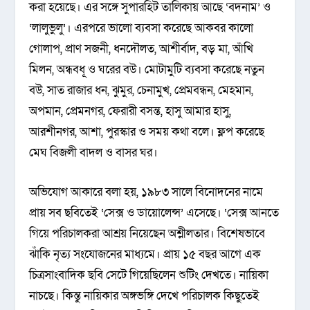
করা হয়েছে। এর সঙ্গে সুপারহিট তালিকায় আছে ‘বদনাম’ ও
‘লালুভুলু’। এরপরে ভালো ব্যবসা করেছে আকবর কালো
গোলাপ, প্রাণ সজনী, ধনদৌলত, আশীর্বাদ, বড় মা, আঁখি
মিলন, অন্ধবধূ ও ঘরের বউ। মোটামুটি ব্যবসা করেছে নতুন
বউ, সাত রাজার ধন, ঝুমুর, চেনামুখ, প্রেমবন্ধন, মেহমান,
অপমান, প্রেমনগর, ফেরারী বসন্ত, হাসু আমার হাসু,
আরশীনগর, আশা, পুরস্কার ও সময় কথা বলে। ফ্লপ করেছে
মেঘ বিজলী বাদল ও বাসর ঘর।
অভিযোগ আকারে বলা হয়, ১৯৮৩ সালে বিনোদনের নামে
প্রায় সব ছবিতেই ‘সেক্স ও ডায়োলেন্স’ এসেছে। ‘সেক্স আনতে
গিয়ে পরিচালকরা আশ্রয় নিয়েছেন অশ্লীলতার। বিশেষভাবে
ঝাঁকি নৃত্য সংযোজনের মাধ্যমে। প্রায় ১৫ বছর আগে এক
চিত্রসাংবাদিক ছবি সেটে গিয়েছিলেন শুটিং দেখতে। নায়িকা
নাচছে। কিন্তু নায়িকার অঙ্গভঙ্গি দেখে পরিচালক কিছুতেই