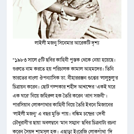
লাইলী মজনু সিনেমার আরেকটি দৃশ্য
“১৯৮৩ সালে ৫টি ছবির কাহিনী পুস্তক থেকে নেয়া হয়েছে।
শুরুতে নাম করতে হয় পরিচালক কামাল আহমদের। তিনি
ভারতের বাংলা ঔপন্যাসিক ডা. নীহাররঞ্জন গুপ্তের ‌‘লালুভুলু’র
চিত্রায়ন করেন। ছোট গল্পকার শহীদ আখন্দের ‘একই ঘরে
এক ঘরে’ নিয়ে জহিরুল হক তৈরি করেন ‘প্রাণ সজনী’।
পারসিয়ান লোকগাথার কাহিনী নিয়ে তৈরি ইবনে মিজানের
‘লাইলী মজনু’ এ বছর মুক্তি পায়। বঙ্কিম চন্দ্রের ‘দেবী
চৌধুরানী’র ছায়া অবলম্বনে ‘মান সম্মান’ ছবির চিত্রনাট্য রচনা
করেন সৈয়দ শামসুল হক। এছাড়া ইংরেজি লোকগাঁথা ‘দি