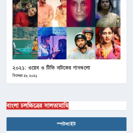
২০২১: ওয়েব ও টিভি নাটকের গানগুলো
ডিসেম্বর ২৮, ২০২১
বাংলা চলচ্চিত্রের সালতামামি
স্পটলাইট