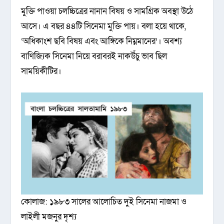
মুক্তি পাওয়া চলচ্চিত্রের নানান বিষয় ও সামগ্রিক অবস্থা উঠে
আসে। এ বছর ৪৪টি সিনেমা মুক্তি পায়। বলা হয়ে থাকে,
‘অধিকাংশ ছবি বিষয় এবং আঙ্গিকে নিম্নমানের’। অবশ্য
বাণিজ্যিক সিনেমা নিয়ে বরাবরই নাকউঁচু ভাব ছিল
সাময়িকীটির।
কোলাজ: ১৯৮৩ সালের আলোচিত দুই সিনেমা নাজমা ও
লাইলী মজনুর দৃশ্য