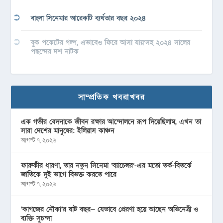
বাংলা সিনেমার আরেকটি ব্যর্থতার বছর ২০২৪
বুক পকেটের গল্প, এভাবেও ফিরে আসা যায়’সহ ২০২৪ সালের
পছন্দের দশ নাটক
সাম্প্রতিক খবরাখবর
এক গভীর বেদনাকে জীবন রক্ষার আন্দোলনে রূপ দিয়েছিলাম, এখন তা
সারা দেশের মানুষের: ইলিয়াস কাঞ্চন
আগস্ট ৭, ২০২৬
ফারুকীর ধারণা, তার নতুন সিনেমা ‘ব্যাচেলর’-এর মতো তর্ক-বিতর্কে
জাতিকে দুই ভাগে বিভক্ত করতে পারে
আগস্ট ৭, ২০২৬
‘কাগজের নৌকা’র ষাট বছর— যেভাবে প্রেরণা হয়ে আছেন অভিনেত্রী ও
ব্যক্তি সুচন্দা