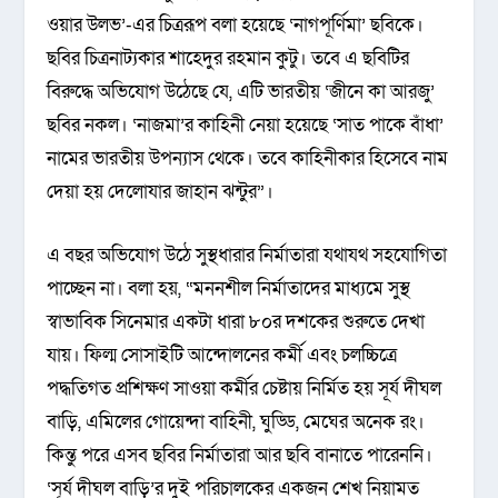
ওয়ার উলভ’-এর চিত্ররূপ বলা হয়েছে ‘নাগপূর্ণিমা’ ছবিকে।
ছবির চিত্রনাট্যকার শাহেদুর রহমান কুটু। তবে এ ছবিটির
বিরুদ্ধে অভিযোগ উঠেছে যে, এটি ভারতীয় ‘জীনে কা আরজু’
ছবির নকল। ‘নাজমা’র কাহিনী নেয়া হয়েছে ‘সাত পাকে বাঁধা’
নামের ভারতীয় উপন্যাস থেকে। তবে কাহিনীকার হিসেবে নাম
দেয়া হয় দেলোযার জাহান ঝন্টুর”।
এ বছর অভিযোগ উঠে সুস্থধারার নির্মাতারা যথাযথ সহযোগিতা
পাচ্ছেন না। বলা হয়, “মননশীল নির্মাতাদের মাধ্যমে সুস্থ
স্বাভাবিক সিনেমার একটা ধারা ৮০র দশকের শুরুতে দেখা
যায়। ফিল্ম সোসাইটি আন্দোলনের কর্মী এবং চলচ্চিত্রে
পদ্ধতিগত প্রশিক্ষণ সাওয়া কর্মীর চেষ্টায় নির্মিত হয় সূর্য দীঘল
বাড়ি, এমিলের গোয়েন্দা বাহিনী, ঘুড্ডি, মেঘের অনেক রং।
কিন্তু পরে এসব ছবির নির্মাতারা আর ছবি বানাতে পারেননি।
‘সূর্য দীঘল বাড়ি’র দুই পরিচালকের একজন শেখ নিয়ামত