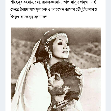
শাহেদুর রহমান, মো. রফিকুজ্জামান, আল মাসুদ প্রমুখ। এই
ক্ষেত্রে সৈয়দ শামসুল হক ও আহমেদ জামান চৌধুরীর নামও
উল্লেখ করেছেন অনেকে”।