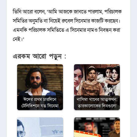
তিনি আরো বলেন, ‘আমি আজকে জানতে পারলাম, পরিচালক
সমিতির অনুমতি না নিয়েই রুবেল সিনেমার কাজটি করছেন।
এমনকি পরিচালক সমিতিতে এ সিনেমার নামও নিবন্ধন করা
নেই।’
এরকম আরো পড়ুন :
ঈদের প্রথম চারদিনে
নাসিমা খানের আত্মকথন:
টেলিভিশনে যত সিনেমা
তারকালোকের দিনগুলো