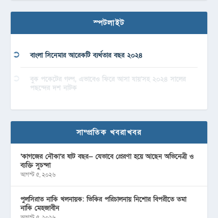
স্পটলাইট
বাংলা সিনেমার আরেকটি ব্যর্থতার বছর ২০২৪
বুক পকেটের গল্প, এভাবেও ফিরে আসা যায়’সহ ২০২৪ সালের
পছন্দের দশ নাটক
সাম্প্রতিক খবরাখবর
‘কাগজের নৌকা’র ষাট বছর— যেভাবে প্রেরণা হয়ে আছেন অভিনেত্রী ও
ব্যক্তি সুচন্দা
আগস্ট ৫, ২০২৬
পুলসিরাত নাকি খলনায়ক: ভিকির পরিচালনায় নিশোর বিপরীতে তমা
নাকি মেহজাবীন
আগস্ট ৫, ২০২৬