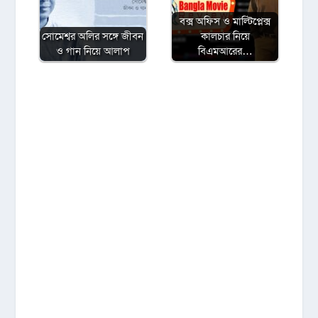
বক্স অফিস ও মাল্টিপ্লেক্স
সোমেশ্বর অলির সঙ্গে জীবন
কালচার নিয়ে
ও গান নিয়ে আলাপ
বিএমআরের…