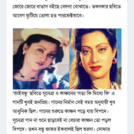
জোরে জোরে বাতাস বইছে বেদনা বোঝাতে। তখনকার ছবিতে
আবেগ ফুটিয়ে তোলা হত পারফেক্টভাবে।
‘ভাইবন্ধু’ ছবিতে সুনেত্রা ও কাঞ্চনের ‘সত্য কি মিথ্যে কি’ এ
গানটি খুবই জনপ্রিয়। গানের নির্মাণ সেই সময় অনুযায়ী খুব
আধুনিক ছিল। গানের শুরুতে কাঞ্চন পড়ে যায় বিপদে।
সুনেত্রা গান না শুনে ছাড়বেই না বেচারা কাঞ্চন তো পড়ল
বিপদে। তখন বন্ধু জাফর ইকবালই ছিল ভরসা। সোফার