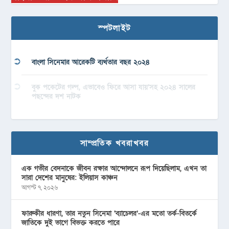
স্পটলাইট
বাংলা সিনেমার আরেকটি ব্যর্থতার বছর ২০২৪
বুক পকেটের গল্প, এভাবেও ফিরে আসা যায়’সহ ২০২৪ সালের
পছন্দের দশ নাটক
সাম্প্রতিক খবরাখবর
এক গভীর বেদনাকে জীবন রক্ষার আন্দোলনে রূপ দিয়েছিলাম, এখন তা
সারা দেশের মানুষের: ইলিয়াস কাঞ্চন
আগস্ট ৭, ২০২৬
ফারুকীর ধারণা, তার নতুন সিনেমা ‘ব্যাচেলর’-এর মতো তর্ক-বিতর্কে
জাতিকে দুই ভাগে বিভক্ত করতে পারে