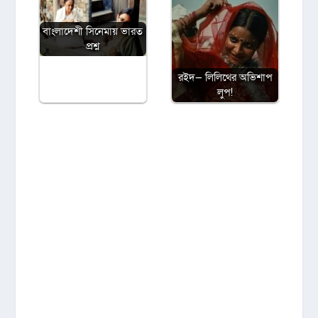
বাংলাদেশী সিনেমায় ভারত
প্রশ্ন
রইদ— লিলিথের অভিশাপ
লুপ!