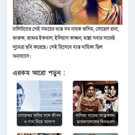
ঢালিউডের সেই সময়ের ব্যস্ত সব নায়ক জসিম, সোহেল রানা,
ফারুক, জাফর ইকবাল, ইলিয়াস কাঞ্চন, মান্না সবার সাথেই
সুনেত্রা ছবি করেছে। সেই হিসেবে ব্যস্ত নায়িকা ছিল
অনায়াসে।
এরকম আরো পড়ুন :
সোমেশ্বর অলির সঙ্গে জীবন
নাসিমা খানের আত্মকথন:
ও গান নিয়ে আলাপ
তারকালোকের দিনগুলো