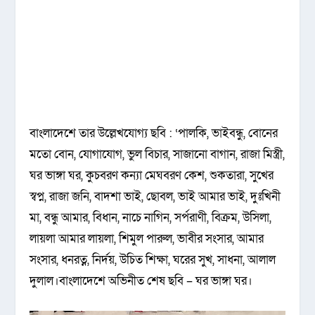
বাংলাদেশে তার উল্লেখযোগ্য ছবি : ‘পালকি, ভাইবন্ধু, বোনের
মতো বোন, যোগাযোগ, ভুল বিচার, সাজানো বাগান, রাজা মিস্ত্রী,
ঘর ভাঙ্গা ঘর, কুচবরণ কন্যা মেঘবরণ কেশ, শুকতারা, সুখের
স্বপ্ন, রাজা জনি, বাদশা ভাই, ছোবল, ভাই আমার ভাই, দুঃখিনী
মা, বন্ধু আমার, বিধান, নাচে নাগিন, সর্পরাণী, বিক্রম, উসিলা,
লায়লা আমার লায়লা, শিমুল পারুল, ভাবীর সংসার, আমার
সংসার, ধনরত্ন, নির্দয়, উচিত শিক্ষা, ঘরের সুখ, সাধনা, আলাল
দুলাল।বাংলাদেশে অভিনীত শেষ ছবি – ঘর ভাঙ্গা ঘর।