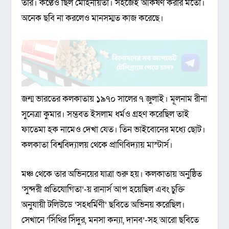
তাঁর। কণ্ঠেও ছিল মোহনীয়তা। সহজেই আকর্ষণ করার মতো।
অনেক ছবি না করলেও মানসম্মত কাজ করেছে।
জন্ম ভারতের কলকাতায় ১৯৭০ সালের ৭ জুলাই। মূলনাম রীনা
সুনেত্রা কুমার। সম্ভবত ইসলাম ধর্মও গ্রহণ করেছিল তাই
ফাতেমা হক নামেও দেখা যেত। তিন ভাইবোনের মধ্যে ছোট।
কলকাতা বিশ্ববিদ্যালয় থেকে প্রাণিবিদ্যায় মাস্টার্স।
মঞ্চ থেকে তার অভিনয়ের যাত্রা শুরু হয়। কলকাতায় অনুষ্ঠিত
‘সুন্দরী প্রতিযোগিতা’-য় রানার্স আপ হয়েছিল এবং চুক্তি
অনুযায়ী টলিউডে ‘সহধর্মিণী’ ছবিতে অভিনয় করেছিল।
সেখানে ‘সিঁথির সিঁদুর, মনসা কন্যা, দানব’-সহ আরো ছবিতে