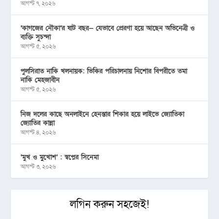
আগস্ট ৭, ২০২৬
‘কাগজের নৌকা’র ষাট বছর— যেভাবে প্রেরণা হয়ে আছেন অভিনেত্রী ও
ব্যক্তি সুচন্দা
আগস্ট ৫, ২০২৬
পুলসিরাত নাকি খলনায়ক: ভিকির পরিচালনায় নিশোর বিপরীতে তমা
নাকি মেহজাবীন
আগস্ট ৫, ২০২৬
নিজ দলের কাছে অনলাইনে হেনস্তার শিকার হয়ে লাইভে জ্যোতিকা
জ্যোতির কান্না
আগস্ট ৪, ২০২৬
‘মুখ ও মু্খোশ’ : স্বপ্নের সিনেমা
আগস্ট ৩, ২০২৬
লগিন করুন সহজেই!