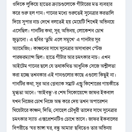
ওদিকে লুকিয়ে হাতের ক্র্যাচগুলোকে গীটারের মত ব্যবহার
করে শুরু হল গান। গানের মধ্যে শুরুতেই সুনেত্রার করতালি
দিয়ে সুপার নাচ দেখে বলতেই হয় মেয়েটি শিখেই অভিনয়ে
এসেছিল। গানটির কথা, সুর, অভিনয়, লোকেশন চোখ
জুড়ানো। এ ছবির ‘তুমি এলে সমুখে’ এ গানটার সুর
অ্যামেজিং। কাঞ্চনের সাথে সুনেত্রার অসাধারণ স্টেজ
পারফরম্যান্স ছিল। হাতে গীটার আর চমৎকার নাচ। এখন
আইটেম গানের ছলে যে তথাকথিত আধুনিক সেজে অশ্লীলতা
করা হচ্ছে তখনকার এই গানগুলোর কাছে এগুলো কিছুই না।
গানটির কথা, সুর আর প্লেব্যাক সম্রাট এন্ড্রু কিশোরের গায়কীতে
মুগ্ধতা আনে। ‘ভাইবন্ধু’-র শেষ সিকোয়েন্সে জাফর ইকবাল
যখন নিজের চোখ নিজে অন্ধ করে দেয় তখন অপারেশন
থিয়েটারে কাঞ্চন, দিতি, সোহেল চৌধুরী তাদের সাথে সুনেত্রার
চমৎকার স্যাড এক্সপ্রেশনটিও চোখে ভাসে। জাফর ইকবালের
বিপরীতে ‘ঘর ভাঙ্গা ঘর, বন্ধু আমার’ ছবিতেও তার অভিনয়