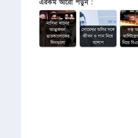
এরকম আরো পড়ুন :
নাসিমা খানের
আত্মকথন:
সোমেশ্বর অলির সঙ্গে
বক্স 
তারকালোকের
জীবন ও গান নিয়ে
মাল্টিপ্ল
দিনগুলো
আলাপ
নিয়ে ব