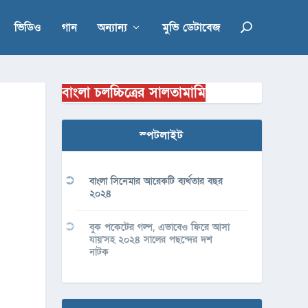
ভিডিও
গান
অন্যান্য
মুভি ডেটাবেজ
বাংলা চলচ্চিত্রের সালতামামি
স্পটলাইট
বাংলা সিনেমার আরেকটি ব্যর্থতার বছর
২০২৪
বুক পকেটের গল্প, এভাবেও ফিরে আসা
যায়’সহ ২০২৪ সালের পছন্দের দশ
নাটক