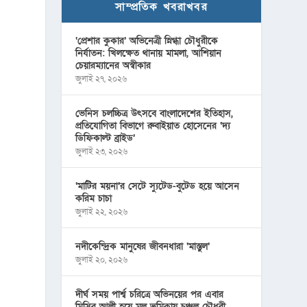
সাম্প্রতিক খবরাখবর
‘প্রেশার কুকার’ অভিনেত্রী স্নিগ্ধা চৌধুরীকে
নির্যাতন: খিলক্ষেত থানায় মামলা, আশিয়ান
চেয়ারম্যানের অস্বীকার
জুলাই ২৭, ২০২৬
ভেনিস চলচ্চিত্র উৎসবে বাংলাদেশের ইতিহাস,
প্রতিযোগিতা বিভাগে রুবাইয়াত হোসেনের ‘দ্য
ডিফিকাল্ট ব্রাইড’
জুলাই ২৩, ২০২৬
‘মাটির ময়না’র সেটে স্যুটেড-বুটেড হয়ে আসেন
করিম চাচা
জুলাই ২২, ২০২৬
নদীকেন্দ্রিক মানুষের জীবনধারা ‘মাস্তুল’
জুলাই ২০, ২০২৬
দীর্ঘ সময় পার্শ্ব চরিত্রে অভিনয়ের পর এবার
মিসির আলী হয়ে মূল ভূমিকায় চঞ্চল চৌধুরী