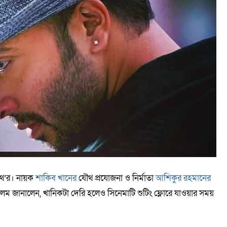
পথ’র। নায়ক
শাকিব খানের
যৌথ প্রযোজনা ও নির্মাতা
আশিকুর রহমানের
লম জানালেন, খানিকটা দেরি হলেও সিনেমাটি শুটিং ফ্লোরে যাওয়ার সময়