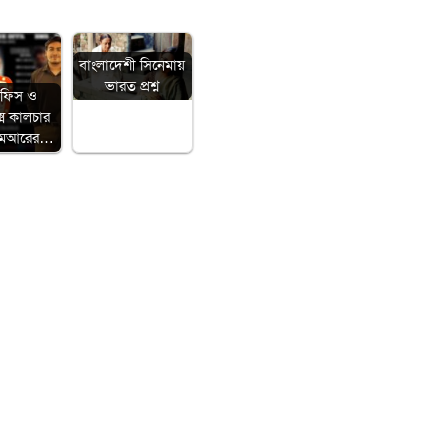
বাংলাদেশী সিনেমায়
ভারত প্রশ্ন
অফিস ও
েক্স কালচার
িএমআরের…