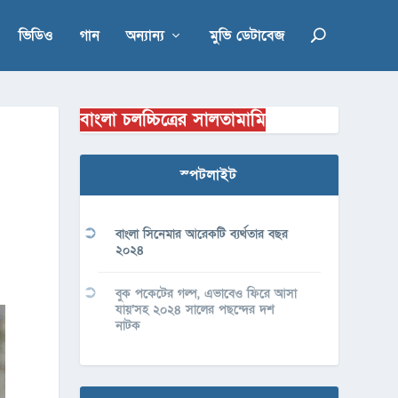
ভিডিও
গান
অন্যান্য
মুভি ডেটাবেজ
বাংলা চলচ্চিত্রের সালতামামি
স্পটলাইট
বাংলা সিনেমার আরেকটি ব্যর্থতার বছর
২০২৪
বুক পকেটের গল্প, এভাবেও ফিরে আসা
যায়’সহ ২০২৪ সালের পছন্দের দশ
নাটক