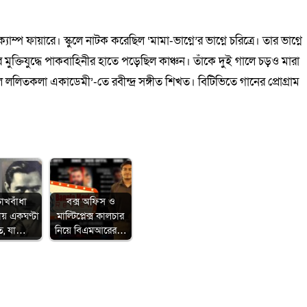
ম্প ফায়ারে। স্কুলে নাটক করেছিল ‘মামা-ভাগ্নে’র ভাগ্নে চরিত্রে। তার ভাগ্নে
মুক্তিযুদ্ধে পাকবাহিনীর হাতে পড়েছিল কাঞ্চন। তাঁকে দুই গালে চড়ও মারা
ুল ললিতকলা একাডেমী’-তে রবীন্দ্র সঙ্গীত শিখত। বিটিভিতে গানের প্রোগ্রাম
োখবাঁধা
বক্স অফিস ও
রায় একঘণ্টা
মাল্টিপ্লেক্স কালচার
তে, যা…
নিয়ে বিএমআরের…