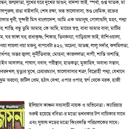
 বন্ধন, জন্মদাতা, সুখের ঘরে দুখের আগুন, বাদশা ভাই, স্পর্ধা, গুপ্ত ঘাতক, মা
লপুরুষ, রাঙা বাইদানি, শেষ রক্ষা, অন্ধ ভালোবাসা, ভণ্ড প্রেমিক, রক্তের
াদার খুনী, সুন্দরী মিস বাংলাদেশ, আমি এক অমানুষ, গোলাগুলি, মহৎ, পদ্মা
স্তি, বন্ধু তুমি আমার, কে আমি, মায়ের স্বপ্ন, বাবা আমার বাবা, মাটির
, ঘর ভাঙ্গা ঘর, রাধাকৃষ্ণ, শিকার, তিনকন্যা, গাড়িয়াল ভাই, বাঁশিওয়ালা,
, নয়া লায়লা নয়া মজনু, বাপবেটা ৪২০, অচেনা, আতঙ্ক, লালু সর্দার, কলমিলতা,
থপর, অন্তর জ্বালা, দুর্নীতিবাজ, মোহনা, কাজললতা, দাগী, শান্তি অশান্তি,
, আইন আদালত, পাষাণ, নবাব, পরীস্থান, হাতকড়া, মুজাহিদ, অবাধ্য সন্তান,
খল, মৃত্যুর মুখে, চেয়ারম্যান, ভালোবাসার শত্রু, বিদ্রোহী পদ্মা, যেখানে
 অরণ্যে, জটিল প্রেম, হঠাৎ দেখা, এপার ওপার, স্বর্গ থেকে নরক, হাজী
ইলিয়াস কাঞ্চন সব্যসাচী নায়ক ও অভিনেতা। ক্যারিয়ার
শুরুই হয়েছে ববিতা-র মতো তখনকার টপ নায়িকার সাথে
এবং সুভাষ দত্তের মতো কিংবদন্তি পরিচালকের সাথে।