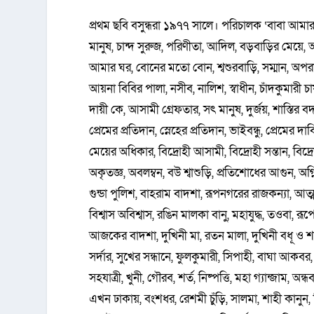
প্রথম ছবি বসুন্ধরা ১৯৭৭ সালে। পরিচালক ‘বাবা আমা
মানুষ, চান্দ সুরুজ, পরিণীতা, আদিল, বড়বাড়ির মেয়ে
আমার ঘর, বোনের মতো বোন, শ্বশুরবাড়ি, সম্মান, অপ
আয়না বিবির পালা, নসীব, নালিশ, স্বাধীন, চাঁদকুমারী চা
দায়ী কে, আসামী গ্রেফতার, সৎ মানুষ, দুর্জয়, শাস্তি
প্রেমের প্রতিদান, স্নেহের প্রতিদান, ভাইবন্ধু, প্রেমের
মেয়ের অধিকার, বিদ্রোহী আসামী, বিদ্রোহী সন্তান, বিদ্র
অকৃতজ্ঞ, অবলম্বন, বউ শ্বাশুড়ি, প্রতিশোধের আগুন, অগ্নি
গুন্ডা পুলিশ, বাহরাম বাদশা, রূপনগরের রাজকন্যা, আত্মবি
বিশ্বাস অবিশ্বাস, রঙিন মালকা বানু, মহাযুদ্ধ, তওবা, রূ
আজকের বাদশা, দুখিনী মা, রতন মালা, দুখিনী বধূ ও শ
সর্দার, সুখের সন্ধানে, ফুলকুমারী, সিপাহী, বাঘা আকবর
সহযাত্রী, খুনী, গৌরব, শর্ত, নিষ্পত্তি, মহা গ্যান্জাম
এখন ঢাকায়, বংশধর, রেশমী চুঁড়ি, সালমা, শাহী কানুন, 