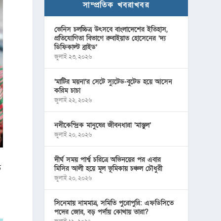
সাম্প্রতিক খবরাখবর
ভেনিস চলচ্চিত্র উৎসবে বাংলাদেশের ইতিহাস,
প্রতিযোগিতা বিভাগে রুবাইয়াত হোসেনের ‘দ্য
ডিফিকাল্ট ব্রাইড’
জুলাই ২৩, ২০২৬
‘মাটির ময়না’র সেটে স্যুটেড-বুটেড হয়ে আসেন
করিম চাচা
জুলাই ২২, ২০২৬
নদীকেন্দ্রিক মানুষের জীবনধারা ‘মাস্তুল’
জুলাই ২০, ২০২৬
দীর্ঘ সময় পার্শ্ব চরিত্রে অভিনয়ের পর এবার
ি
মিসির আলী হয়ে মূল ভূমিকায় চঞ্চল চৌধুরী
জুলাই ২০, ২০২৬
সিনেমায় নামমাত্র, সমিতি পুরোপুরি: এফডিসিতে
পদের জোর, বড় পর্দায় কোথায় তারা?