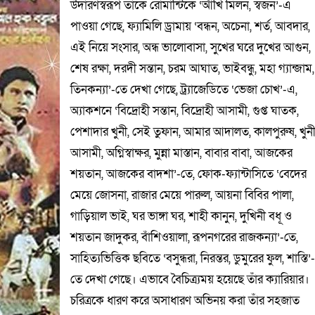
উদারণস্বরূপ তাঁকে রোমান্টিকে ‘আঁখি মিলন, স্বজন’-এ
পাওয়া গেছে, ফ্যামিলি ড্রামায় ‘বন্ধন, অচেনা, শর্ত, আবদার,
এই নিয়ে সংসার, অন্ধ ভালোবাসা, সুখের ঘরে দুখের আগুন,
শেষ রক্ষা, দরদী সন্তান, চরম আঘাত, ভাইবন্ধু, মহা গ্যান্জাম,
তিনকন্যা’-তে দেখা গেছে, ট্র্যাজেডিতে ‘ভেজা চোখ’-এ,
অ্যাকশনে ‘বিদ্রোহী সন্তান, বিদ্রোহী আসামী, গুপ্ত ঘাতক,
পেশাদার খুনী, সেই তুফান, আমার আদালত, কালপুরুষ, খুন
আসামী, অগ্নিস্বাক্ষর, মুন্না মাস্তান, বাবার বাবা, আজকের
শয়তান, আজকের বাদশা’-তে, ফোক-ফ্যান্টাসিতে ‘বেদের
মেয়ে জোসনা, রাজার মেয়ে পারুল, আয়না বিবির পালা,
গাড়িয়াল ভাই, ঘর ভাঙ্গা ঘর, শাহী কানুন, দুখিনী বধূ ও
শয়তান জাদুকর, বাঁশিওয়ালা, রূপনগরের রাজকন্যা’-তে,
সাহিত্যভিত্তিক ছবিতে ‘বসুন্ধরা, নিরন্তর, ডুমুরের ফুল, শাস্তি’
তে দেখা গেছে। এভাবে বৈচিত্র্যময় হয়েছে তাঁর ক্যারিয়ার।
চরিত্রকে ধারণ করে অসাধারণ অভিনয় করা তাঁর সহজাত