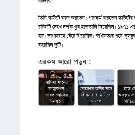
রাজ্জাক।
তিনি স্কাউটে কাজ করতেন। পারফর্ম করতেন স্কাউটের ক্যা
চরিত্রটি দেখে দর্শক খুব হাততালি দিয়েছিল। ১৯৭১ এর 
হয়। ভাগ্যক্রমে বেঁচে গিয়েছিল। স্বাধীনতার পরে ‘বুলব
করেছিল দুটি।
এরকম আরো পড়ুন :
নাসিমা খানের
আত্মকথন:
সোমেশ্বর অলির সঙ্গে
হাত-চ
তারকালোকের
জীবন ও গান নিয়ে
অবস্থায় প্
দিনগুলো
আলাপ
গাড়ি