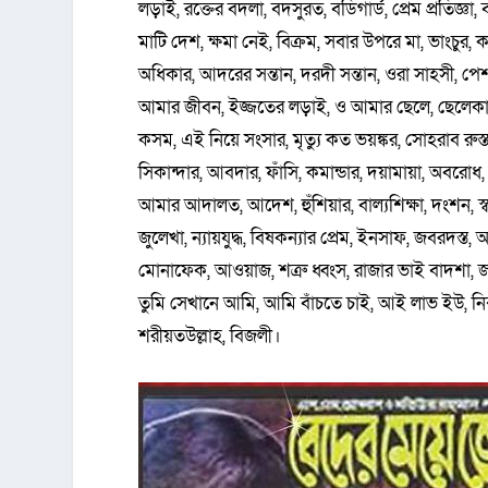
লড়াই, রক্তের বদলা, বদসুরত, বডিগার্ড, প্রেম প্রতিজ্ঞা,
মাটি দেশ, ক্ষমা নেই, বিক্রম, সবার উপরে মা, ভাংচুর, কা
অধিকার, আদরের সন্তান, দরদী সন্তান, ওরা সাহসী, পেশ
আমার জীবন, ইজ্জতের লড়াই, ও আমার ছেলে, ছেলেকার, শা
কসম, এই নিয়ে সংসার, মৃত্যু কত ভয়ঙ্কর, সোহরাব রুস্তম
সিকান্দার, আবদার, ফাঁসি, কমান্ডার, দয়ামায়া, অবরোধ
আমার আদালত, আদেশ, হুঁশিয়ার, বাল্যশিক্ষা, দংশন, স্বার্
জুলেখা, ন্যায়যুদ্ধ, বিষকন্যার প্রেম, ইনসাফ, জবরদস্ত
মোনাফেক, আওয়াজ, শত্রু ধ্বংস, রাজার ভাই বাদশা, জবরদ
তুমি সেখানে আমি, আমি বাঁচতে চাই, আই লাভ ইউ, নিঝুম
শরীয়তউল্লাহ, বিজলী।