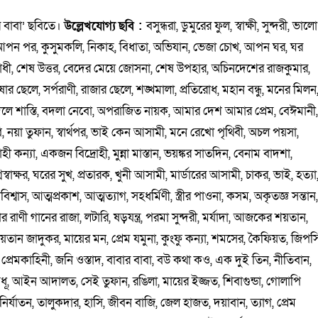
র বাবা’ ছবিতে।
উল্লেখযোগ্য
ছবি
:
বসুন্ধরা, ডুমুরের ফুল, স্বাক্ষী, সুন্দরী, ভালো
, আপন পর, কুসুমকলি, নিকাহ, বিধাতা, অভিযান, ভেজা চোখ, আপন ঘর, ঘর
রাধী, শেষ উত্তর, বেদের মেয়ে জোসনা, শেষ উপহার, অচিনদেশের রাজকুমার,
ষার ছেলে, সর্পরাণী, রাজার ছেলে, শঙ্খমালা, প্রতিরোধ, মহান বন্ধু, মনের মিলন
র বদলে শাস্তি, বদলা নেবো, অপরাজিত নায়ক, আমার দেশ আমার প্রেম, বেঈমানী
 দাবি, নয়া তুফান, স্বার্থপর, ভাই কেন আসামী, মনে রেখো পৃথিবী, অচল পয়সা,
োহী কন্যা, একজন বিদ্রোহী, মুন্না মাস্তান, ভয়ঙ্কর সাতদিন, বেনাম বাদশা,
স্বাক্ষর, ঘরের সুখ, প্রতারক, খুনী আসামী, মার্ডারের আসামী, চাকর, ভাই, হত্যা
শ্বাস, আত্মপ্রকাশ, আত্মত্যাগ, সহধর্মিণী, স্ত্রীর পাওনা, কসম, অকৃতজ্ঞ সন্তান
পের রাণী গানের রাজা, লটারি, ষড়যন্ত্র, পরমা সুন্দরী, মর্যাদা, আজকের শয়তান,
য়তান জাদুকর, মায়ের মন, প্রেম যমুনা, কুংফু কন্যা, শমসের, কৈফিয়ত, জিপস
, প্রেমকাহিনী, জনি ওস্তাদ, বাবার বাবা, বউ কথা কও, এক দুই তিন, নীতিবান,
, অন্ধবধূ, আইন আদালত, সেই তুফান, রঙিলা, মায়ের ইজ্জত, শিবাগুন্ডা, গোলাপি
নির্যাতন, তালুকদার, হাসি, জীবন বাজি, জেল হাজত, দয়াবান, ত্যাগ, প্রেম