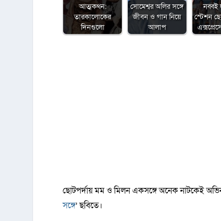
আত্মকথন:
সোমেশ্বর অলির সঙ্গে
নব্বই
তারকালোকের
জীবন ও গান নিয়ে
স্টেশন ছ
দিনগুলো
আলাপ
এক্সপ্রে
ছোটপর্দায় মম ও মিলন একসঙ্গে অনেক নাটকেই অভিন
সঙ্গে
’ ছবিতে।