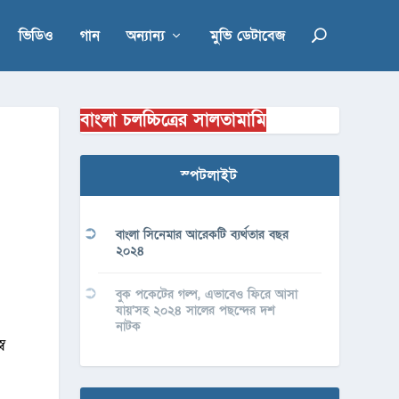
ভিডিও
গান
অন্যান্য
মুভি ডেটাবেজ
বাংলা চলচ্চিত্রের সালতামামি
স্পটলাইট
বাংলা সিনেমার আরেকটি ব্যর্থতার বছর
২০২৪
বুক পকেটের গল্প, এভাবেও ফিরে আসা
যায়’সহ ২০২৪ সালের পছন্দের দশ
‘
নাটক
্ব