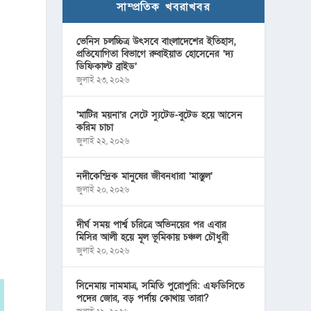
সাম্প্রতিক খবরাখবর
ভেনিস চলচ্চিত্র উৎসবে বাংলাদেশের ইতিহাস,
প্রতিযোগিতা বিভাগে রুবাইয়াত হোসেনের ‘দ্য
ডিফিকাল্ট ব্রাইড’
জুলাই ২৩, ২০২৬
‘মাটির ময়না’র সেটে স্যুটেড-বুটেড হয়ে আসেন
করিম চাচা
জুলাই ২২, ২০২৬
নদীকেন্দ্রিক মানুষের জীবনধারা ‘মাস্তুল’
জুলাই ২০, ২০২৬
দীর্ঘ সময় পার্শ্ব চরিত্রে অভিনয়ের পর এবার
মিসির আলী হয়ে মূল ভূমিকায় চঞ্চল চৌধুরী
জুলাই ২০, ২০২৬
সিনেমায় নামমাত্র, সমিতি পুরোপুরি: এফডিসিতে
পদের জোর, বড় পর্দায় কোথায় তারা?