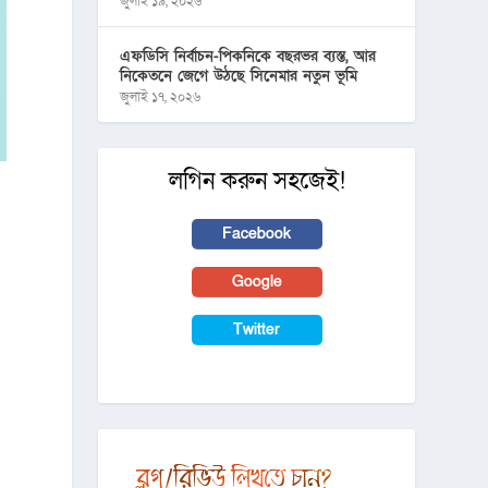
জুলাই ১৯, ২০২৬
এফডিসি নির্বাচন-পিকনিকে বছরভর ব্যস্ত, আর
নিকেতনে জেগে উঠছে সিনেমার নতুন ভূমি
জুলাই ১৭, ২০২৬
লগিন করুন সহজেই!
Facebook
Google
Twitter