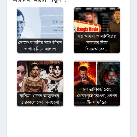
বক্স অফিস ও মাল্টিপ্লেক্স
সোমেশ্বর অলির সঙ্গে জীবন
কালচার নিয়ে
ও গান নিয়ে আলাপ
বিএমআরের…
হল তালিকা/ ১৩২
নাসিমা খানের আত্মকথন:
প্রেক্ষাগৃহে 'তাণ্ডব', এরপর
তারকালোকের দিনগুলো
'ইনসাফ' ১৫