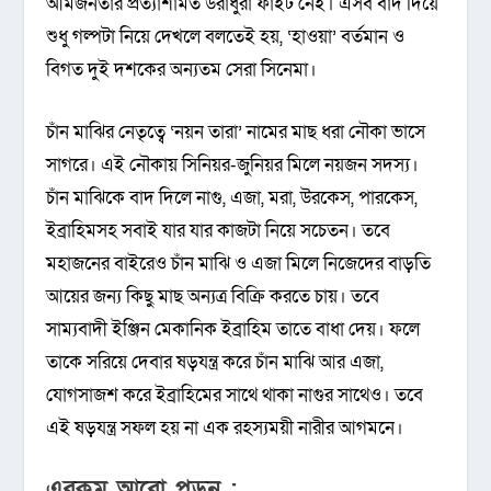
আমজনতার প্রত্যাশামত উরাধুরা ফাইট নেই। এসব বাদ দিয়ে
শুধু গল্পটা নিয়ে দেখলে বলতেই হয়, ‘হাওয়া’ বর্তমান ও
বিগত দুই দশকের অন্যতম সেরা সিনেমা।
চাঁন মাঝির নেতৃত্বে ‘নয়ন তারা’ নামের মাছ ধরা নৌকা ভাসে
সাগরে। এই নৌকায় সিনিয়র-জুনিয়র মিলে নয়জন সদস্য।
চাঁন মাঝিকে বাদ দিলে নাগু, এজা, মরা, উরকেস, পারকেস,
ইব্রাহিমসহ সবাই যার যার কাজটা নিয়ে সচেতন। তবে
মহাজনের বাইরেও চাঁন মাঝি ও এজা মিলে নিজেদের বাড়তি
আয়ের জন্য কিছু মাছ অন্যত্র বিক্রি করতে চায়। তবে
সাম্যবাদী ইঞ্জিন মেকানিক ইব্রাহিম তাতে বাধা দেয়। ফলে
তাকে সরিয়ে দেবার ষড়যন্ত্র করে চাঁন মাঝি আর এজা,
যোগসাজশ করে ইব্রাহিমের সাথে থাকা নাগুর সাথেও। তবে
এই ষড়যন্ত্র সফল হয় না এক রহস্যময়ী নারীর আগমনে।
এরকম আরো পড়ুন :