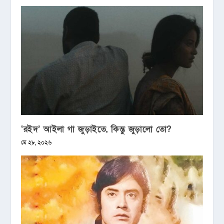
‘রইদ’ আইলা গা জুড়াইতে, কিন্তু জুড়ালো তো?
মে ২৮, ২০২৬