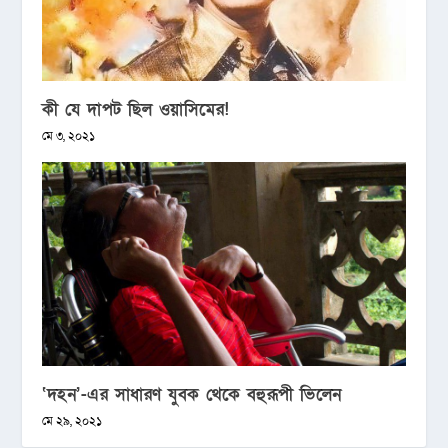
কী যে দাপট ছিল ওয়াসিমের!
মে ৩, ২০২১
‘দহন’-এর সাধারণ যুবক থেকে বহুরূপী ভিলেন
মে ২৯, ২০২১