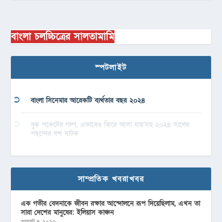
বাংলা চলচ্চিত্রের সালতামামি
স্পটলাইট
বাংলা সিনেমার আরেকটি ব্যর্থতার বছর ২০২৪
বুক পকেটের গল্প, এভাবেও ফিরে আসা যায়’সহ ২০২৪ সালের
পছন্দের দশ নাটক
সাম্প্রতিক খবরাখবর
এক গভীর বেদনাকে জীবন রক্ষার আন্দোলনে রূপ দিয়েছিলাম, এখন তা
সারা দেশের মানুষের: ইলিয়াস কাঞ্চন