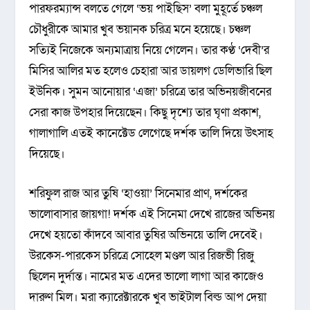
পারফরম্যান্স বলতে গেলে ‘ভয় পাইছিস’ বলা মুহূর্তে চঞ্চল
চৌধুরীকে আমার খুব ভয়ানক চরিত্র মনে হয়েছে। চঞ্চল
সত্যিই নিজেকে অন্যমাত্রায় নিয়ে গেলেন। তার কণ্ঠ ‘দেবী’র
মিসির আলির মত হলেও চেহারা আর ডায়লগ ডেলিভারি ছিল
ইউনিক। সুমন আনোয়ার ‘এজা’ চরিত্রে তার অভিনয়জীবনের
সেরা কাজ উপহার দিয়েছেন। কিছু দৃশ্যে তার ঘৃণা প্রকাশ,
গালাগালি এতই কানেক্টেড লেগেছে দর্শক তালি দিয়ে উৎসাহ
দিয়েছে।
শরিফুল রাজ আর তুষি ‘হাওয়া’ সিনেমার প্রাণ, দর্শকের
ভালোবাসার জায়গা! দর্শক এই সিনেমা দেখে রাজের অভিনয়
দেখে হয়তো কাঁদবে আবার তুষির অভিনয়ে তালি দেবেই।
উরকেস-পারকেস চরিত্রে সোহেল মণ্ডল আর রিজভী রিজু
ছিলেন দুর্দান্ত। নামের মত এদের ভালো লাগা আর কাজেও
দারুণ মিল। মরা ক্যারেক্টারকে খুব ভাইটাল বিল্ড আপ দেয়া