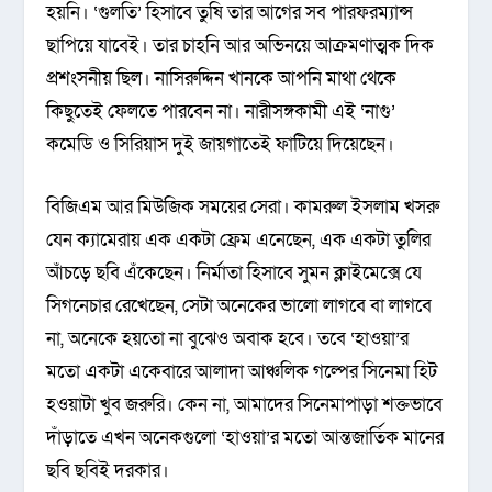
হয়নি। ‘গুলতি’ হিসাবে তুষি তার আগের সব পারফরম্যান্স
ছাপিয়ে যাবেই। তার চাহনি আর অভিনয়ে আক্রমণাত্মক দিক
প্রশংসনীয় ছিল। নাসিরুদ্দিন খানকে আপনি মাথা থেকে
কিছুতেই ফেলতে পারবেন না। নারীসঙ্গকামী এই ‘নাগু’
কমেডি ও সিরিয়াস দুই জায়গাতেই ফাটিয়ে দিয়েছেন।
বিজিএম আর মিউজিক সময়ের সেরা। কামরুল ইসলাম খসরু
যেন ক্যামেরায় এক একটা ফ্রেম এনেছেন, এক একটা তুলির
আঁচড়ে ছবি এঁকেছেন। নির্মাতা হিসাবে সুমন ক্লাইমেক্সে যে
সিগনেচার রেখেছেন, সেটা অনেকের ভালো লাগবে বা লাগবে
না, অনেকে হয়তো না বুঝেও অবাক হবে। তবে ‘হাওয়া’র
মতো একটা একেবারে আলাদা আঞ্চলিক গল্পের সিনেমা হিট
হওয়াটা খুব জরুরি। কেন না, আমাদের সিনেমাপাড়া শক্তভাবে
দাঁড়াতে এখন অনেকগুলো ‘হাওয়া’র মতো আন্তজার্তিক মানের
ছবি ছবিই দরকার।