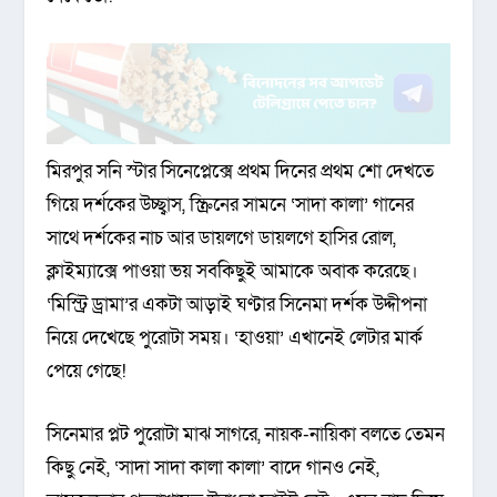
মিরপুর সনি স্টার সিনেপ্লেক্সে প্রথম দিনের প্রথম শো দেখতে
গিয়ে দর্শকের উচ্ছ্বাস, স্ক্রিনের সামনে ‘সাদা কালা’ গানের
সাথে দর্শকের নাচ আর ডায়লগে ডায়লগে হাসির রোল,
ক্লাইম্যাক্সে পাওয়া ভয় সবকিছুই আমাকে অবাক করেছে।
‘মিস্ট্রি ড্রামা’র একটা আড়াই ঘণ্টার সিনেমা দর্শক উদ্দীপনা
নিয়ে দেখেছে পুরোটা সময়। ‘হাওয়া’ এখানেই লেটার মার্ক
পেয়ে গেছে!
সিনেমার প্লট পুরোটা মাঝ সাগরে, নায়ক-নায়িকা বলতে তেমন
কিছু নেই, ‘সাদা সাদা কালা কালা’ বাদে গানও নেই,