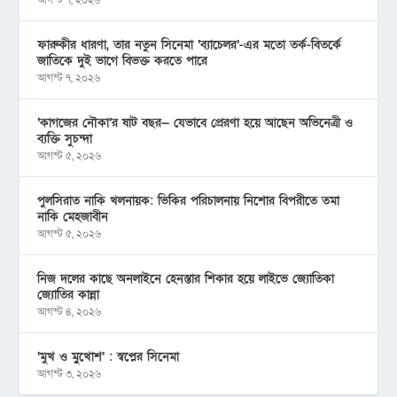
আগস্ট ৭, ২০২৬
ফারুকীর ধারণা, তার নতুন সিনেমা ‘ব্যাচেলর’-এর মতো তর্ক-বিতর্কে
জাতিকে দুই ভাগে বিভক্ত করতে পারে
আগস্ট ৭, ২০২৬
‘কাগজের নৌকা’র ষাট বছর— যেভাবে প্রেরণা হয়ে আছেন অভিনেত্রী ও
ব্যক্তি সুচন্দা
আগস্ট ৫, ২০২৬
পুলসিরাত নাকি খলনায়ক: ভিকির পরিচালনায় নিশোর বিপরীতে তমা
নাকি মেহজাবীন
আগস্ট ৫, ২০২৬
নিজ দলের কাছে অনলাইনে হেনস্তার শিকার হয়ে লাইভে জ্যোতিকা
জ্যোতির কান্না
আগস্ট ৪, ২০২৬
‘মুখ ও মু্খোশ’ : স্বপ্নের সিনেমা
আগস্ট ৩, ২০২৬