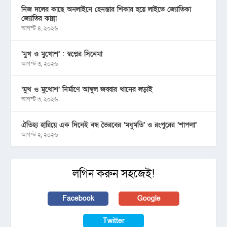
নিজ দলের কাছে অনলাইনে হেনস্তার শিকার হয়ে লাইভে জ্যোতিকা
জ্যোতির কান্না
আগস্ট ৪, ২০২৬
‘মুখ ও মু্খোশ’ : স্বপ্নের সিনেমা
আগস্ট ৩, ২০২৬
‘মুখ ও মুখোশ’ নির্মাণে আব্দুল জব্বার খানের লড়াই
আগস্ট ৩, ২০২৬
ঐতিহ্য হারিয়ে এক দিনেই বন্ধ ভৈরবের ‘মধুমতি’ ও রংপুরের ‘শাপলা’
আগস্ট ২, ২০২৬
লগিন করুন সহজেই!
Facebook
Google
Twitter