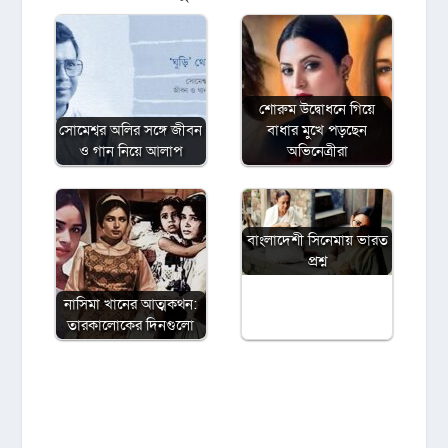
শোরুম উদ্বোধনে গিয়ে
সোমেশ্বর অলির সঙ্গে জীবন
বাধার মুখে পড়ছেন
ও গান নিয়ে আলাপ
অভিনেত্রীরা
বাংলাদেশী সিনেমায় ভারত
প্রশ্ন
নাসিমা খানের আত্মকথন:
তারকালোকের দিনগুলো