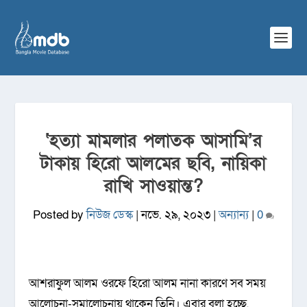
‘হত্যা মামলার পলাতক আসামি’র
টাকায় হিরো আলমের ছবি, নায়িকা
রাখি সাওয়ান্ত?
Posted by
নিউজ ডেস্ক
|
নভে. ২৯, ২০২৩
|
অন্যান্য
|
0
আশরাফুল আলম ওরফে হিরো আলম নানা কারণে সব সময়
আলোচনা-সমালোচনায় থাকেন তিনি। এবার বলা হচ্ছে,