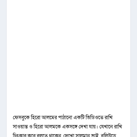
ফেসবুকে হিরো আলমের পাঠানো একটি ভিডিওতে রাখি
সাওয়ান্ত ও হিরো আলমকে একসঙ্গে দেখা যায়। যেখানে রাখি
চিৎকার করে বলতে থাকেন, দেখো সালমান ভাই, বলিউডে