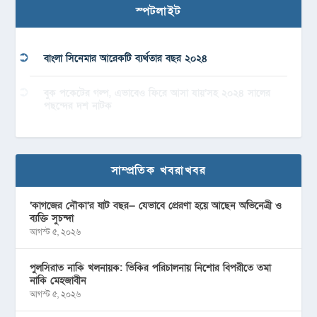
স্পটলাইট
বাংলা সিনেমার আরেকটি ব্যর্থতার বছর ২০২৪
বুক পকেটের গল্প, এভাবেও ফিরে আসা যায়’সহ ২০২৪ সালের
পছন্দের দশ নাটক
সাম্প্রতিক খবরাখবর
‘কাগজের নৌকা’র ষাট বছর— যেভাবে প্রেরণা হয়ে আছেন অভিনেত্রী ও
ব্যক্তি সুচন্দা
আগস্ট ৫, ২০২৬
পুলসিরাত নাকি খলনায়ক: ভিকির পরিচালনায় নিশোর বিপরীতে তমা
নাকি মেহজাবীন
আগস্ট ৫, ২০২৬