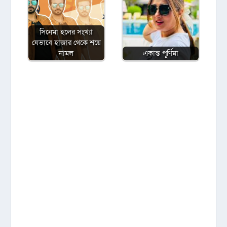
সিনেমা হলের সংখ্যা
যেভাবে হাজার থেকে শয়ে
নামল
একান্ত পূর্ণিমা