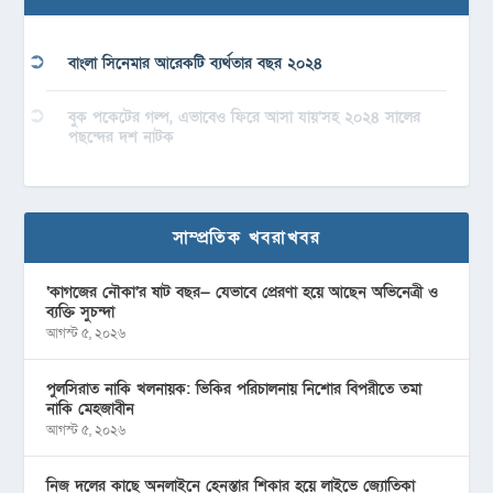
বাংলা সিনেমার আরেকটি ব্যর্থতার বছর ২০২৪
বুক পকেটের গল্প, এভাবেও ফিরে আসা যায়’সহ ২০২৪ সালের
পছন্দের দশ নাটক
সাম্প্রতিক খবরাখবর
‘কাগজের নৌকা’র ষাট বছর— যেভাবে প্রেরণা হয়ে আছেন অভিনেত্রী ও
ব্যক্তি সুচন্দা
আগস্ট ৫, ২০২৬
পুলসিরাত নাকি খলনায়ক: ভিকির পরিচালনায় নিশোর বিপরীতে তমা
নাকি মেহজাবীন
আগস্ট ৫, ২০২৬
নিজ দলের কাছে অনলাইনে হেনস্তার শিকার হয়ে লাইভে জ্যোতিকা