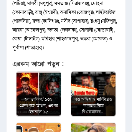
(পটিয়া), মাধবী (মধুপুর), মমতাজ (সিরাজগঞ্জ), মোহনা
(কোনাবাড়ী), রাজু (ঈশ্বরদী), অনামিকা (রোজপুর), লাইটহাউজ
(পারুলিয়া), ছন্দা (কালিগঞ্জ), নসীব (সাপাহার), রংধনু (নজিপুর),
আয়না (আক্কেলপুর), জনতা (জলঢাকা), সোনালী (ঘোড়াঘাট) ,
কেয়া (টাঙ্গাইল), মনিহার (শাহজাদপুর), অন্তরা (মেলেন্ডা) ও
পূর্বাশা (শান্তাহার)।
এরকম আরো পড়ুন :
হল তালিকা/ ১৩২
বক্স অফিস ও মাল্টিপ্লেক্স
প্রেক্ষাগৃহে 'তাণ্ডব', এরপর
কালচার নিয়ে
'ইনসাফ' ১৫
বিএমআরের…