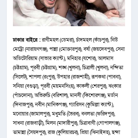
ঢাকার বাইরে :
রাণীমহল (ডেমরা), চাঁদমহল (কাঁচপুর), নিউ
মেট্রো (নারায়ণগঞ্জ), পান্না (মোক্তারপুর), বর্ষা (জয়দেবপুর), সেনা
অডিটোরিয়াম (সাভার ক্যান্ট.), মনিহার (যশোর), আলমাস
(চট্টগ্রাম), পূরবী (চট্টগ্রাম), শঙ্খ (খুলনা), চিত্রালী (খুলনা), নন্দিতা
(সিলেট), শাপলা (রংপুর), উপহার (রাজশাহী), রূপকথা (পাবনা),
সনিয়া (বগুড়া), পূরবী (ময়মনসিংহ), কাকলী (শেরপুর), ঝংকার
(পাঁচদোনা), অভিরুচি (বরিশাল), মানসী (কিশোরগঞ্জ), মর্ডান
(দিনাজপুর), নবীন (মানিকগঞ্জ), গ্যারিসন (কুমিল্লা ক্যান্ট.),
মনোয়ার (জামালপুর), মধুমতি (ভৈরব), বনলতা (ফরিদপুর),
সাধনা (রাজবাড়ী), মিলন (মাদারীপুর), চিত্রাবাণী (গোপালগঞ্জ),
তামান্না (সৈয়দপুর), রাজ (কুলিয়ারচর), প্রিয়া (ঝিনাইদহ), ছন্দা