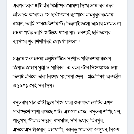
এরপর তারা ৪টি ছবি নির্মাণের ঘোষণা দিয়ে প্রায় চার বছর
অতিক্রম করেছে। সে ছবিগুলোর ব্যাপারে মাহবুবুর রহমান
বলেন, ‘আমি পারফেক্টশনিস্ট। চিত্রনাট্যগুলো আমার মনমত না
হওয়া পর্যন্ত আমি শুটিংয়ে যাবো না। অবশ্যই ছবিগুলোর
ব্যাপারে খুব শিগগিরই ঘোষণা দিবো।’
সন্ধ্যায় শুরু হওয়া অনুষ্ঠানটিতে সংগীত পরিবেশনা করেন
জিনাত জাহান মুন্নী ও সাব্বির। এ বছর স্টার সিনেপ্লেক্সে চলা
তিনটি ছবিকে তারা বিশেষ সম্মাননা দেন─ প্রহেলিকা, অন্তর্জাল
ও ১৯৭১ সেই সব দিন।
বসুন্ধরায় মাত্র ৩টি স্ক্রিন নিয়ে যাত্রা শুরু করা হলটির এখন
সারাদেশে শাখা রয়েছে ৭টি। এগুলো হচ্ছে- বসুন্ধরা শপিং মল,
পান্থপথ; সীমান্ত সম্ভার, ধানমন্ডি; সনি স্কয়ার, মিরপুর;
এসকেএস টাওয়ার, মহাখালী; বঙ্গবন্ধু সামরিক জাদুঘর, বিজয়