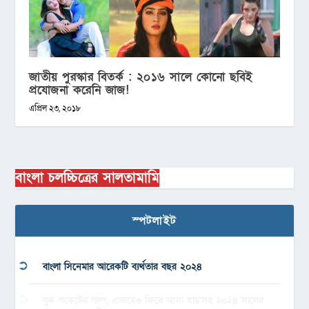
জাতীয় পুরস্কার বিতর্ক : ২০১৬ সালে কোনো ছবিই
প্রযোজনা করেনি জাজ!
এপ্রিল ২৩, ২০১৮
বাংলা চলচ্চিত্রের সালতামামি
স্পটলাইট
বাংলা সিনেমার আরেকটি ব্যর্থতার বছর ২০২৪
বুক পকেটের গল্প, এভাবেও ফিরে আসা যায়’সহ ২০২৪ সালের