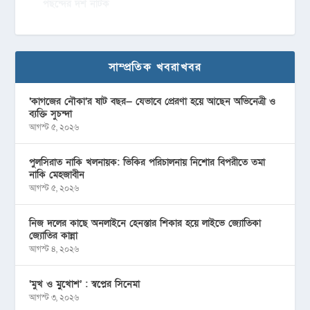
পছন্দের দশ নাটক
সাম্প্রতিক খবরাখবর
‘কাগজের নৌকা’র ষাট বছর— যেভাবে প্রেরণা হয়ে আছেন অভিনেত্রী ও
ব্যক্তি সুচন্দা
আগস্ট ৫, ২০২৬
পুলসিরাত নাকি খলনায়ক: ভিকির পরিচালনায় নিশোর বিপরীতে তমা
নাকি মেহজাবীন
আগস্ট ৫, ২০২৬
নিজ দলের কাছে অনলাইনে হেনস্তার শিকার হয়ে লাইভে জ্যোতিকা
জ্যোতির কান্না
আগস্ট ৪, ২০২৬
‘মুখ ও মু্খোশ’ : স্বপ্নের সিনেমা
আগস্ট ৩, ২০২৬