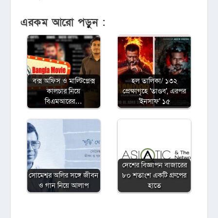
এরকম আরো পড়ুন :
বক্স অফিস ও মাল্টিপ্লেক্স
হল তালিকা/ ১৩২
কালচার নিয়ে
প্রেক্ষাগৃহে 'তাণ্ডব', এরপর
বিএমআরের…
'ইনসাফ' ১৫
দেশের বিজ্ঞাপন বাজারের
সোমেশ্বর অলির সঙ্গে জীবন
৮০ শতাংশ একটি গ্রুপের
ও গান নিয়ে আলাপ
হাতে