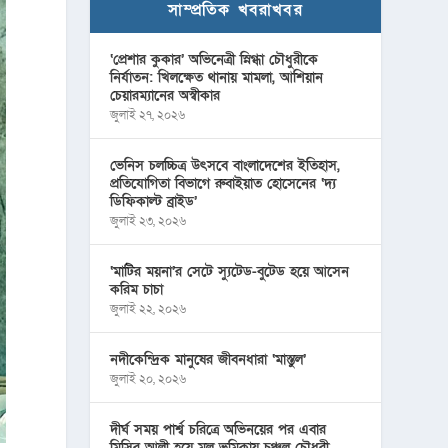
সাম্প্রতিক খবরাখবর
‘প্রেশার কুকার’ অভিনেত্রী স্নিগ্ধা চৌধুরীকে
নির্যাতন: খিলক্ষেত থানায় মামলা, আশিয়ান
চেয়ারম্যানের অস্বীকার
জুলাই ২৭, ২০২৬
ভেনিস চলচ্চিত্র উৎসবে বাংলাদেশের ইতিহাস,
প্রতিযোগিতা বিভাগে রুবাইয়াত হোসেনের ‘দ্য
ডিফিকাল্ট ব্রাইড’
জুলাই ২৩, ২০২৬
‘মাটির ময়না’র সেটে স্যুটেড-বুটেড হয়ে আসেন
করিম চাচা
জুলাই ২২, ২০২৬
নদীকেন্দ্রিক মানুষের জীবনধারা ‘মাস্তুল’
জুলাই ২০, ২০২৬
দীর্ঘ সময় পার্শ্ব চরিত্রে অভিনয়ের পর এবার
মিসির আলী হয়ে মূল ভূমিকায় চঞ্চল চৌধুরী