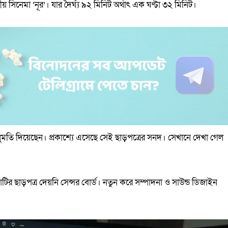
 সিনেমা ‘নূর’। যার দৈর্ঘ্য ৯২ মিনিট অর্থাৎ এক ঘণ্টা ৩২ মিনিট।
তির অনুমতি দিয়েছেন। প্রকাশ্যে এসেছে সেই ছাড়পত্রের সনদ। সেখানে দেখা গেল
টির ছাড়পত্র দেয়নি সেন্সর বোর্ড। নতুন করে সম্পাদনা ও সাউন্ড ডিজাইন