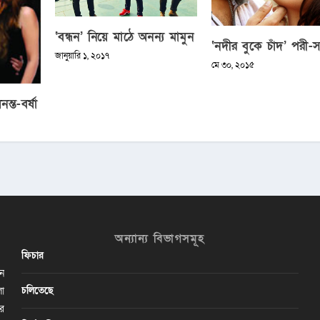
‘বন্ধন’ নিয়ে মাঠে অনন্য মামুন
‘নদীর বুকে চাঁদ’ পরী-
জানুয়ারি ১, ২০১৭
মে ৩০, ২০১৫
্ত-বর্ষা
অন্যান্য বিভাগসমূহ
ফিচার
ান
চলিতেছে
লা
ির