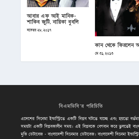
আবার এফ আই মানিক-
শাকিব জুটি, নায়িকা বুবলি
নভেম্বর ২৮, ২০১৭
কান থেকে ফিরলেন অনন
মে ৩১, ২০১৩
বিএমডিবি’র পরিচিতি
এদেশের সিনেমা ইন্ডাস্ট্রিতে একটি বিপ্লব ঘটতে যাচ্ছে এবং হয়তো বর্তম
সময়টা একটি বিপ্লবকালীন সময়। এই বিপ্লবকে বেগবান করে তুলতেই বাং
মুভি ডেটাবেজ - বাংলাদেশী সিনেমার ডেটাবেজ। বাংলাদেশী সিনেমা ইন্ডাস্ট্র