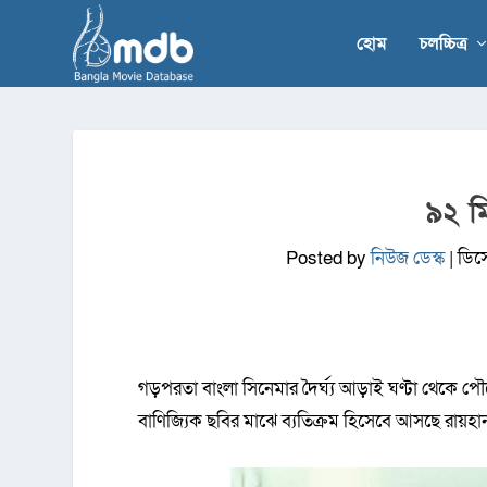
হোম
চলচ্চিত্র
৯২ মি
Posted by
নিউজ ডেস্ক
|
ডিস
গড়পরতা বাংলা সিনেমার দৈর্ঘ্য আড়াই ঘণ্টা থেকে পৌন
বাণিজ্যিক ছবির মাঝে ব্যতিক্রম হিসেবে আসছে রায়হান