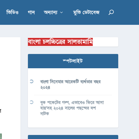
ভিডিও
গান
অন্যান্য
মুভি ডেটাবেজ
বাংলা চলচ্চিত্রের সালতামামি
স্পটলাইট
বাংলা সিনেমার আরেকটি ব্যর্থতার বছর
২০২৪
বুক পকেটের গল্প, এভাবেও ফিরে আসা
যায়’সহ ২০২৪ সালের পছন্দের দশ
ে
নাটক