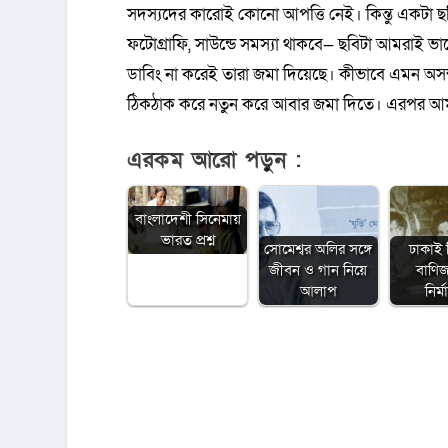
সদস্যদের কারোই কোনো আপত্তি নেই। কিন্তু একটা ছ
ফটোগ্রাফি, সাউন্ডে সমস্যা থাকবে— ছবিটা আমরাই ভাল
ডাবিং না করেই তারা জমা দিয়েছে। কীভাবে এমন অসম্
ঠিকঠাক করে নতুন করে আবার জমা দিতে। এরপর আমরা ছা
এরকম আরো পড়ুন :
বাংলাদেশী সিনেমায়
ভারত প্রশ্ন
সোমেশ্বর অলির সঙ্গে
ঢাকাই 
জীবন ও গান নিয়ে
বাণি
আলাপ
নির্