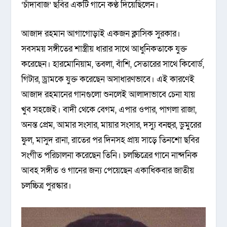
‘চাঁদাবাজ’ ছবির একটি গানে কণ্ঠ দিয়েছিলেন।
আজাদ রহমান আগাগোড়াই একজন ক্লাসিক সুরকার।
সবসময় সঙ্গীতের শাস্ত্রীয় ধারার সাথে আধুনিকতাকে যুক্ত
করেছেন। হারমোনিয়াম, তবলা, বাঁশি, সেতারের সাথে কিবোর্ড,
গিটার, ড্রামকে যুক্ত করেছেন অসাধারণভাবে। এই কারণেই
আজাদ রহমানের গানগুলো শুনলেই আলাদাভাবে চেনা যায়
খুব সহজেই। বাদী থেকে বেগম, এপার ওপার, পাগলা রাজা,
অনন্ত প্রেম, আমার সংসার, মায়ার সংসার, দস্যু বনহুর, ডুমুরের
ফুল, মাসুদ রানা, রাতের পর দিনসহ প্রায় সাড়ে তিনশো ছবির
সংগীত পরিচালনা করেছেন তিনি। চলচ্চিত্রের গানে নান্দনিক
আবহ সঙ্গীত ও গানের জন্য পেয়েছেন একাধিকবার জাতীয়
চলচ্চিত্র পুরস্কার।