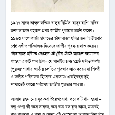
১৯৭৭ সালে আব্দুল লতিফ বাচ্চুর নির্মিত ‘যাদুর বাঁশি’ ছবির
জন্য আজাদ রহমান প্রথম জাতীয় পুরস্কার অর্জন করেন।
১৯৯৩ সালে কাজী হায়াতের ‘চাঁদাবাজ’’ ছবির জন্য দ্বিতীয়বার
শ্রেষ্ঠ সঙ্গীত পরিচালক হিসেবে জাতীয় পুরস্কার লাভ করেন।
‘চাঁদাবাজ’ ছবিতে সোহেল চৌধুরীর ঠোঁটে আজাদ রহমানের
গাওয়া একটি গান ছিল— যে গানটির জন্য ‘শ্রেষ্ঠ সঙ্গীতশিল্পী
(পুরুষ)’ শাখায় জাতীয় চলচ্চিত্র পুরস্কার লাভ করেন যা শিল্পী
ও সঙ্গীত পরিচালক হিসেবে একসাথে একইবছর দুই
শাখাতেই কারো সর্বপ্রথম জাতীয় পুরস্কার পাওয়া।
আজাদ রহমানের সুর করা উল্লেখযোগ্য কয়েকটি গান হলো –
বন্ধু ওগো কী করে ভাবলে, বনে বনে যত ফুল আছে, মনেরই
রঙে রাঙাবো, ও রানা ও সোনা এই শোনো না, আকাশ বিনা চাঁদ