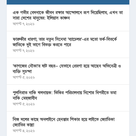
এক গভীর বেদনাকে জীবন রক্ষার আন্দোলনে রূপ দিয়েছিলাম, এখন তা
সারা দেশের মানুষের: ইলিয়াস কাঞ্চন
আগস্ট ৭, ২০২৬
ফারুকীর ধারণা, তার নতুন সিনেমা ‘ব্যাচেলর’-এর মতো তর্ক-বিতর্কে
জাতিকে দুই ভাগে বিভক্ত করতে পারে
আগস্ট ৭, ২০২৬
‘কাগজের নৌকা’র ষাট বছর— যেভাবে প্রেরণা হয়ে আছেন অভিনেত্রী ও
ব্যক্তি সুচন্দা
আগস্ট ৫, ২০২৬
পুলসিরাত নাকি খলনায়ক: ভিকির পরিচালনায় নিশোর বিপরীতে তমা
নাকি মেহজাবীন
আগস্ট ৫, ২০২৬
নিজ দলের কাছে অনলাইনে হেনস্তার শিকার হয়ে লাইভে জ্যোতিকা
জ্যোতির কান্না
আগস্ট ৪, ২০২৬