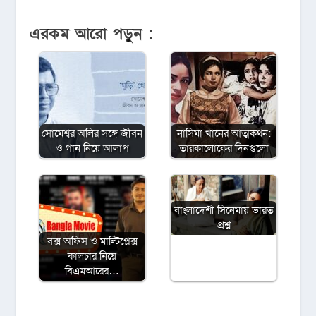
এরকম আরো পড়ুন :
সোমেশ্বর অলির সঙ্গে জীবন
নাসিমা খানের আত্মকথন:
ও গান নিয়ে আলাপ
তারকালোকের দিনগুলো
বাংলাদেশী সিনেমায় ভারত
প্রশ্ন
বক্স অফিস ও মাল্টিপ্লেক্স
কালচার নিয়ে
বিএমআরের…