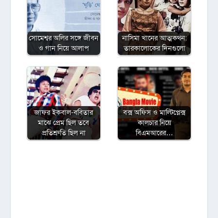
সোমেশ্বর অলির সঙ্গে জীবন
নাসিমা খানের আত্মকথন:
ও গান নিয়ে আলাপ
তারকালোকের দিনগুলো
জাফর ইকবাল-ববিতার
বক্স অফিস ও মাল্টিপ্লেক্স
মাঝে প্রেম ছিল তবে
কালচার নিয়ে
প্রতিশ্রুতি ছিল না
বিএমআরের…