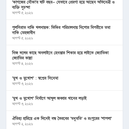
‘কাগজের নৌকা’র ষাট বছর— যেভাবে প্রেরণা হয়ে আছেন অভিনেত্রী ও
ব্যক্তি সুচন্দা
আগস্ট ৫, ২০২৬
পুলসিরাত নাকি খলনায়ক: ভিকির পরিচালনায় নিশোর বিপরীতে তমা
নাকি মেহজাবীন
আগস্ট ৫, ২০২৬
নিজ দলের কাছে অনলাইনে হেনস্তার শিকার হয়ে লাইভে জ্যোতিকা
জ্যোতির কান্না
আগস্ট ৪, ২০২৬
‘মুখ ও মু্খোশ’ : স্বপ্নের সিনেমা
আগস্ট ৩, ২০২৬
‘মুখ ও মুখোশ’ নির্মাণে আব্দুল জব্বার খানের লড়াই
আগস্ট ৩, ২০২৬
ঐতিহ্য হারিয়ে এক দিনেই বন্ধ ভৈরবের ‘মধুমতি’ ও রংপুরের ‘শাপলা’
আগস্ট ২, ২০২৬