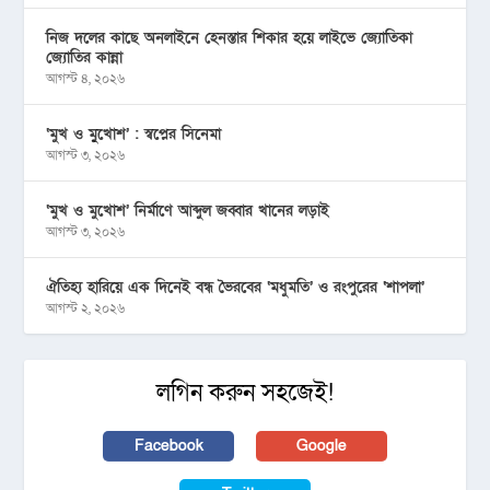
নিজ দলের কাছে অনলাইনে হেনস্তার শিকার হয়ে লাইভে জ্যোতিকা
জ্যোতির কান্না
আগস্ট ৪, ২০২৬
‘মুখ ও মু্খোশ’ : স্বপ্নের সিনেমা
আগস্ট ৩, ২০২৬
‘মুখ ও মুখোশ’ নির্মাণে আব্দুল জব্বার খানের লড়াই
আগস্ট ৩, ২০২৬
ঐতিহ্য হারিয়ে এক দিনেই বন্ধ ভৈরবের ‘মধুমতি’ ও রংপুরের ‘শাপলা’
আগস্ট ২, ২০২৬
লগিন করুন সহজেই!
Facebook
Google