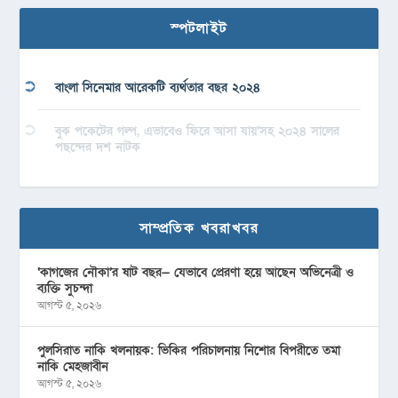
স্পটলাইট
বাংলা সিনেমার আরেকটি ব্যর্থতার বছর ২০২৪
বুক পকেটের গল্প, এভাবেও ফিরে আসা যায়’সহ ২০২৪ সালের
পছন্দের দশ নাটক
সাম্প্রতিক খবরাখবর
‘কাগজের নৌকা’র ষাট বছর— যেভাবে প্রেরণা হয়ে আছেন অভিনেত্রী ও
ব্যক্তি সুচন্দা
আগস্ট ৫, ২০২৬
পুলসিরাত নাকি খলনায়ক: ভিকির পরিচালনায় নিশোর বিপরীতে তমা
নাকি মেহজাবীন
আগস্ট ৫, ২০২৬