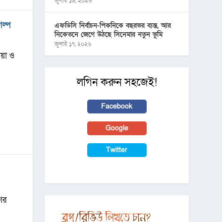
জুলাই ১৯, ২০২৬
গল্প
এফডিসি নির্বাচন-পিকনিকে বছরভর ব্যস্ত, আর
নিকেতনে জেগে উঠছে সিনেমার নতুন ভূমি
জুলাই ১৭, ২০২৬
িয়া ও
লগিন করুন সহজেই!
Facebook
Google
Twitter
ের