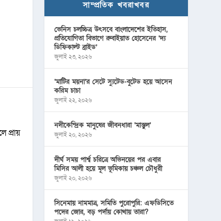
সাম্প্রতিক খবরাখবর
ভেনিস চলচ্চিত্র উৎসবে বাংলাদেশের ইতিহাস,
প্রতিযোগিতা বিভাগে রুবাইয়াত হোসেনের ‘দ্য
ডিফিকাল্ট ব্রাইড’
জুলাই ২৩, ২০২৬
‘মাটির ময়না’র সেটে স্যুটেড-বুটেড হয়ে আসেন
করিম চাচা
জুলাই ২২, ২০২৬
নদীকেন্দ্রিক মানুষের জীবনধারা ‘মাস্তুল’
 প্রায়
জুলাই ২০, ২০২৬
দীর্ঘ সময় পার্শ্ব চরিত্রে অভিনয়ের পর এবার
মিসির আলী হয়ে মূল ভূমিকায় চঞ্চল চৌধুরী
জুলাই ২০, ২০২৬
সিনেমায় নামমাত্র, সমিতি পুরোপুরি: এফডিসিতে
পদের জোর, বড় পর্দায় কোথায় তারা?