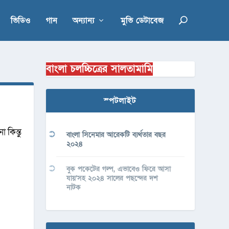
ভিডিও
গান
অন্যান্য
মুভি ডেটাবেজ
বাংলা চলচ্চিত্রের সালতামামি
স্পটলাইট
 কিন্তু
বাংলা সিনেমার আরেকটি ব্যর্থতার বছর
২০২৪
বুক পকেটের গল্প, এভাবেও ফিরে আসা
যায়’সহ ২০২৪ সালের পছন্দের দশ
নাটক