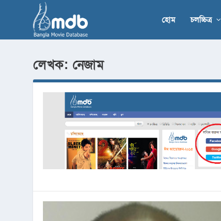
হোম
চলচ্চিত্র
লেখক:
নেজাম