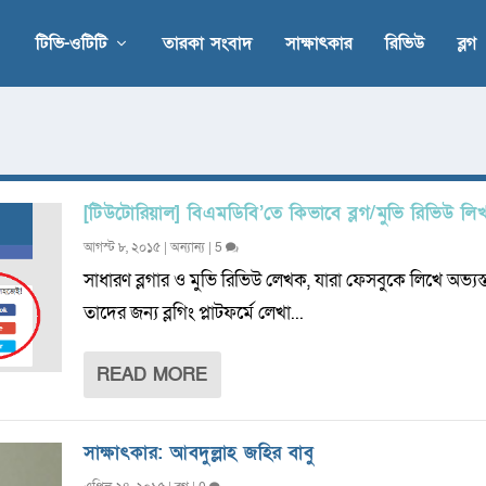
টিভি-ওটিটি
তারকা সংবাদ
সাক্ষাৎকার
রিভিউ
ব্লগ
[টিউটোরিয়াল] বিএমডিবি’তে কিভাবে ব্লগ/মুভি রিভিউ ল
আগস্ট ৮, ২০১৫
|
অন্যান্য
|
5
সাধারণ ব্লগার ও মুভি রিভিউ লেখক, যারা ফেসবুকে লিখে অভ্যস্ত
তাদের জন্য ব্লগিং প্লাটফর্মে লেখা...
READ MORE
সাক্ষাৎকার: আবদুল্লাহ জহির বাবু