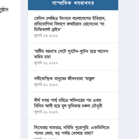
সাম্প্রতিক খবরাখবর
ষ্ঠান
ভেনিস চলচ্চিত্র উৎসবে বাংলাদেশের ইতিহাস,
প্রতিযোগিতা বিভাগে রুবাইয়াত হোসেনের ‘দ্য
ডিফিকাল্ট ব্রাইড’
জুলাই ২৩, ২০২৬
‘মাটির ময়না’র সেটে স্যুটেড-বুটেড হয়ে আসেন
করিম চাচা
জুলাই ২২, ২০২৬
নদীকেন্দ্রিক মানুষের জীবনধারা ‘মাস্তুল’
জুলাই ২০, ২০২৬
দীর্ঘ সময় পার্শ্ব চরিত্রে অভিনয়ের পর এবার
মিসির আলী হয়ে মূল ভূমিকায় চঞ্চল চৌধুরী
জুলাই ২০, ২০২৬
সিনেমায় নামমাত্র, সমিতি পুরোপুরি: এফডিসিতে
পদের জোর, বড় পর্দায় কোথায় তারা?