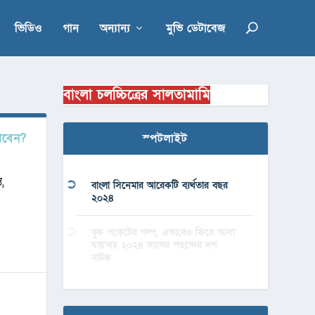
ভিডিও
গান
অন্যান্য
মুভি ডেটাবেজ
বাংলা চলচ্চিত্রের সালতামামি
িখবেন?
স্পটলাইট
,
বাংলা সিনেমার আরেকটি ব্যর্থতার বছর
২০২৪
বুক পকেটের গল্প, এভাবেও ফিরে আসা
যায়’সহ ২০২৪ সালের পছন্দের দশ
নাটক