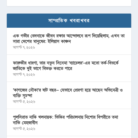
সাম্প্রতিক খবরাখবর
এক গভীর বেদনাকে জীবন রক্ষার আন্দোলনে রূপ দিয়েছিলাম, এখন তা
সারা দেশের মানুষের: ইলিয়াস কাঞ্চন
আগস্ট ৭, ২০২৬
ফারুকীর ধারণা, তার নতুন সিনেমা ‘ব্যাচেলর’-এর মতো তর্ক-বিতর্কে
জাতিকে দুই ভাগে বিভক্ত করতে পারে
আগস্ট ৭, ২০২৬
‘কাগজের নৌকা’র ষাট বছর— যেভাবে প্রেরণা হয়ে আছেন অভিনেত্রী ও
ব্যক্তি সুচন্দা
আগস্ট ৫, ২০২৬
পুলসিরাত নাকি খলনায়ক: ভিকির পরিচালনায় নিশোর বিপরীতে তমা
নাকি মেহজাবীন
আগস্ট ৫, ২০২৬