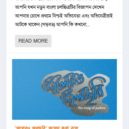
আপনি যখন নতুন বাংলা চলচ্চিত্রটির বিজ্ঞাপন দেখেন
আপনার চোখে প্রথমে নিশ্চই অভিনেতা এবং অভিনেত্রীরাই
আটকে থাকেন (সম্ভবত) আপনি কি কখনো...
READ MORE
‘জলেরও জলছবি’ জলের কথা বলে