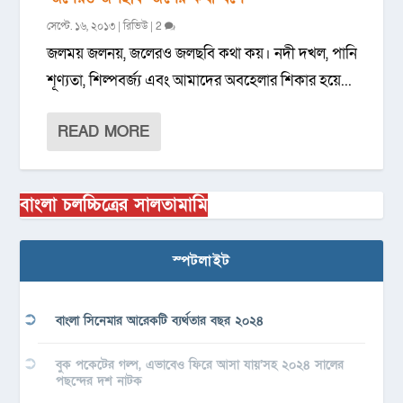
সেপ্টে. ১৬, ২০১৩
|
রিভিউ
|
2
জলময় জলনয়, জলেরও জলছবি কথা কয়। নদী দখল, পানি
শূণ্যতা, শিল্পবর্জ্য এবং আমাদের অবহেলার শিকার হয়ে...
READ MORE
বাংলা চলচ্চিত্রের সালতামামি
স্পটলাইট
বাংলা সিনেমার আরেকটি ব্যর্থতার বছর ২০২৪
বুক পকেটের গল্প, এভাবেও ফিরে আসা যায়’সহ ২০২৪ সালের
পছন্দের দশ নাটক