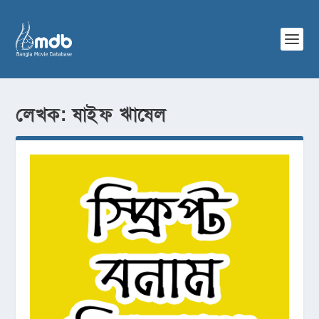
লেখক:
ষাইফ ঋাষেল