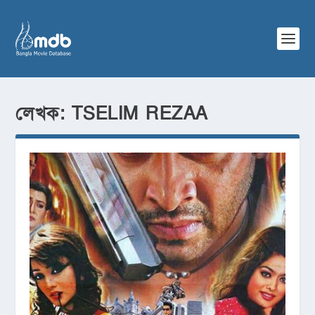
লেখক:
TSELIM REZAA