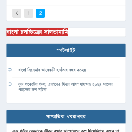
1
2
বাংলা চলচ্চিত্রের সালতামামি
স্পটলাইট
বাংলা সিনেমার আরেকটি ব্যর্থতার বছর ২০২৪
বুক পকেটের গল্প, এভাবেও ফিরে আসা যায়’সহ ২০২৪ সালের
পছন্দের দশ নাটক
সাম্প্রতিক খবরাখবর
এক গভীর বেদনাকে জীবন রক্ষার আন্দোলনে রূপ দিয়েছিলাম, এখন তা