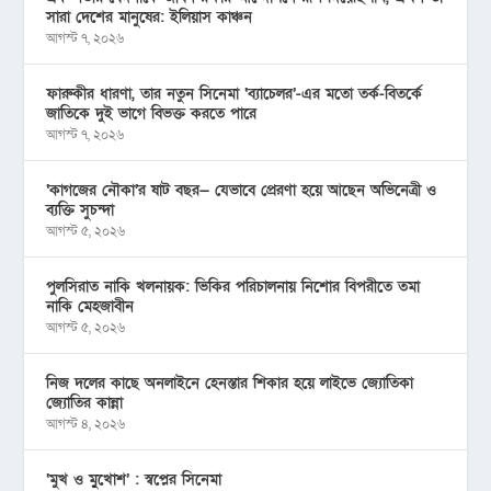
সারা দেশের মানুষের: ইলিয়াস কাঞ্চন
আগস্ট ৭, ২০২৬
ফারুকীর ধারণা, তার নতুন সিনেমা ‘ব্যাচেলর’-এর মতো তর্ক-বিতর্কে
জাতিকে দুই ভাগে বিভক্ত করতে পারে
আগস্ট ৭, ২০২৬
‘কাগজের নৌকা’র ষাট বছর— যেভাবে প্রেরণা হয়ে আছেন অভিনেত্রী ও
ব্যক্তি সুচন্দা
আগস্ট ৫, ২০২৬
পুলসিরাত নাকি খলনায়ক: ভিকির পরিচালনায় নিশোর বিপরীতে তমা
নাকি মেহজাবীন
আগস্ট ৫, ২০২৬
নিজ দলের কাছে অনলাইনে হেনস্তার শিকার হয়ে লাইভে জ্যোতিকা
জ্যোতির কান্না
আগস্ট ৪, ২০২৬
‘মুখ ও মু্খোশ’ : স্বপ্নের সিনেমা