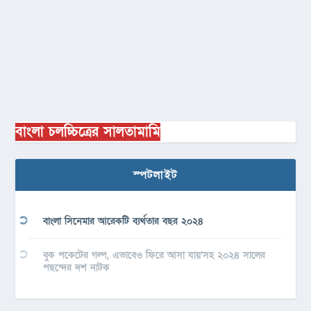
বাংলা চলচ্চিত্রের সালতামামি
স্পটলাইট
বাংলা সিনেমার আরেকটি ব্যর্থতার বছর ২০২৪
বুক পকেটের গল্প, এভাবেও ফিরে আসা যায়’সহ ২০২৪ সালের
পছন্দের দশ নাটক