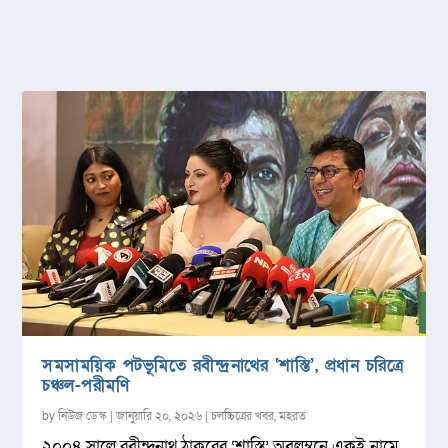
সমসাময়িক পটভূমিতে রবীন্দ্রনাথের ‘শাস্তি’, প্রধান চরিত্রে
চঞ্চল-পরীমণি
by
নিউজ ডেস্ক
|
জানুয়ারি ২০, ২০২৬
|
চলচ্চিত্রের খবর
,
মহরত
২০০৪ সালে রবীন্দ্রনাথ ঠাকুরের ‘শাস্তি’ অবলম্বনে একই নামে