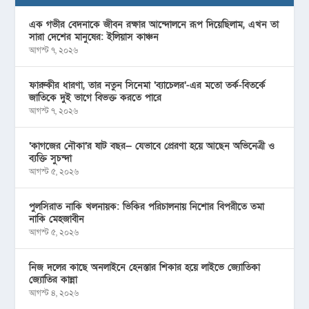
এক গভীর বেদনাকে জীবন রক্ষার আন্দোলনে রূপ দিয়েছিলাম, এখন তা
সারা দেশের মানুষের: ইলিয়াস কাঞ্চন
আগস্ট ৭, ২০২৬
ফারুকীর ধারণা, তার নতুন সিনেমা ‘ব্যাচেলর’-এর মতো তর্ক-বিতর্কে
জাতিকে দুই ভাগে বিভক্ত করতে পারে
আগস্ট ৭, ২০২৬
‘কাগজের নৌকা’র ষাট বছর— যেভাবে প্রেরণা হয়ে আছেন অভিনেত্রী ও
ব্যক্তি সুচন্দা
আগস্ট ৫, ২০২৬
পুলসিরাত নাকি খলনায়ক: ভিকির পরিচালনায় নিশোর বিপরীতে তমা
নাকি মেহজাবীন
আগস্ট ৫, ২০২৬
নিজ দলের কাছে অনলাইনে হেনস্তার শিকার হয়ে লাইভে জ্যোতিকা
জ্যোতির কান্না
আগস্ট ৪, ২০২৬