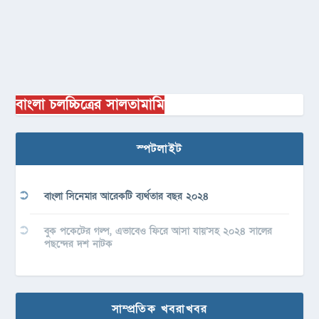
বাংলা চলচ্চিত্রের সালতামামি
স্পটলাইট
বাংলা সিনেমার আরেকটি ব্যর্থতার বছর ২০২৪
বুক পকেটের গল্প, এভাবেও ফিরে আসা যায়’সহ ২০২৪ সালের
পছন্দের দশ নাটক
সাম্প্রতিক খবরাখবর