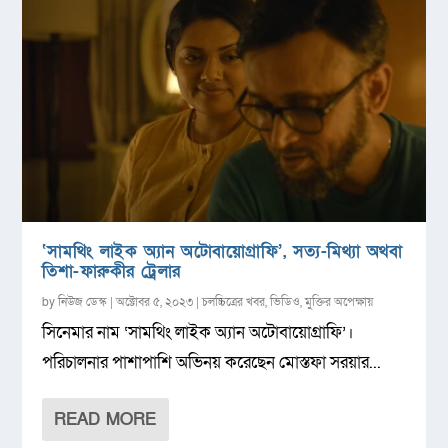
‘সামথিং লাইক অ্যান অটোবায়োগ্রাফি’, সত্য-মিথ্যা অথবা
তিশা-ফারুকীর ট্রেলার
by
নিউজ ডেস্ক
|
অক্টোবর ৫, ২০২৩
|
চলচ্চিত্রের খবর
,
ভিডিও
,
মুক্তির অপেক্ষায়
সিনেমার নাম ‘সামথিং লাইক অ্যান অটোবায়োগ্রাফি’।
পরিচালনার পাশাপাশি অভিনয় করেছেন মোস্তফা সরয়ার...
READ MORE