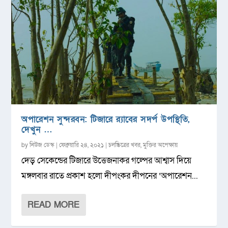
অপারেশন সুন্দরবন: টিজারে র‌্যাবের সদর্প উপস্থিতি,
দেখুন …
by
নিউজ ডেস্ক
|
ফেব্রুয়ারি ২৪, ২০২১
|
চলচ্চিত্রের খবর
,
মুক্তির অপেক্ষায়
দেড় সেকেন্ডের টিজারে উত্তেজনাকর গল্পের আশ্বাস দিয়ে
মঙ্গলবার রাতে প্রকাশ হলো দীপংকর দীপনের ‘অপারেশন...
READ MORE