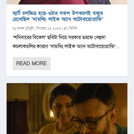
স্মার্ট চলচ্চিত্র হয়ে-ওঠার সকল উপকরণই মজুত
রেখেছিল ‘সামথিং লাইক অ্যান অটোবায়োগ্রাফি’
by
মানস চৌধুরী
|
ডিসেম্বর ১৩, ২০২৩
|
ব্লগ
,
রিভিউ
‘শনিবারের বিকেল’ ছবিটা নিয়ে সরকার তরফে বেহুদা
কচলাকচলির কারণে ‘সামথিং লাইক অ্যান অটোবায়োগ্রাফি’...
READ MORE