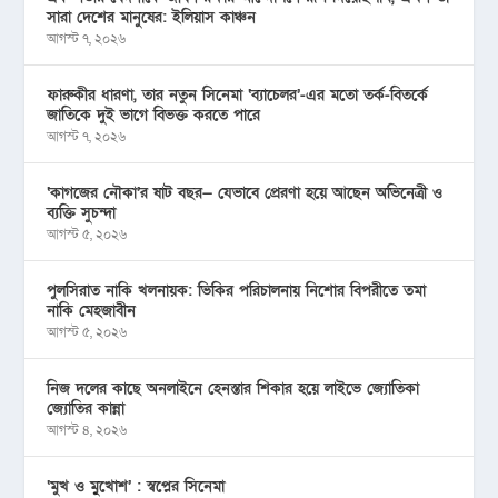
সারা দেশের মানুষের: ইলিয়াস কাঞ্চন
আগস্ট ৭, ২০২৬
ফারুকীর ধারণা, তার নতুন সিনেমা ‘ব্যাচেলর’-এর মতো তর্ক-বিতর্কে
জাতিকে দুই ভাগে বিভক্ত করতে পারে
আগস্ট ৭, ২০২৬
‘কাগজের নৌকা’র ষাট বছর— যেভাবে প্রেরণা হয়ে আছেন অভিনেত্রী ও
ব্যক্তি সুচন্দা
আগস্ট ৫, ২০২৬
পুলসিরাত নাকি খলনায়ক: ভিকির পরিচালনায় নিশোর বিপরীতে তমা
নাকি মেহজাবীন
আগস্ট ৫, ২০২৬
নিজ দলের কাছে অনলাইনে হেনস্তার শিকার হয়ে লাইভে জ্যোতিকা
জ্যোতির কান্না
আগস্ট ৪, ২০২৬
‘মুখ ও মু্খোশ’ : স্বপ্নের সিনেমা