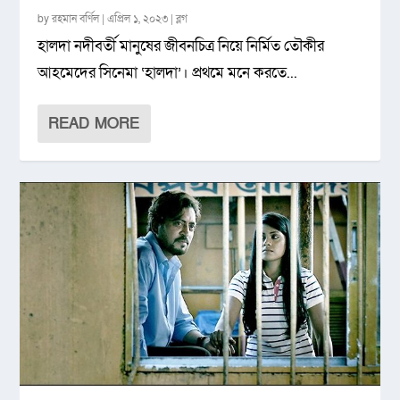
by
রহমান বর্ণিল
|
এপ্রিল ১, ২০২৩
|
ব্লগ
হালদা নদীবর্তী মানুষের জীবনচিত্র নিয়ে নির্মিত তৌকীর
আহমেদের সিনেমা ‘হালদা’। প্রথমে মনে করতে...
READ MORE