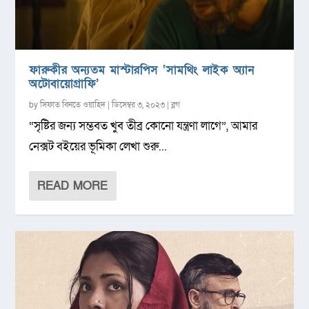
ফারুকীর অন্যতম মাস্টারপিস ‘সামথিং লাইক অ্যান
অটোবায়োগ্রাফি’
by
সিফাত বিনতে ওয়াহিদ
|
ডিসেম্বর ৩, ২০২৩
|
ব্লগ
“সৃষ্টির জন্য সম্ভবত খুব তীব্র কোনো যন্ত্রণা লাগে”, আমার
নেক্সট বইয়ের ভূমিকা লেখা শুরু...
READ MORE