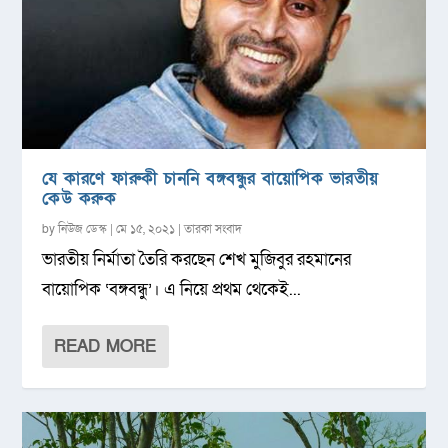
যে কারণে ফারুকী চাননি বঙ্গবন্ধুর বায়োপিক ভারতীয়
কেউ করুক
by
নিউজ ডেস্ক
|
মে ১৫, ২০২১
|
তারকা সংবাদ
ভারতীয় নির্মাতা তৈরি করছেন শেখ মুজিবুর রহমানের
বায়োপিক ‘বঙ্গবন্ধু’। এ নিয়ে প্রথম থেকেই...
READ MORE