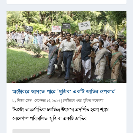
অক্টোবরে আসতে পারে ‘মুজিব: একটি জাতির রূপকার’
by
নিউজ ডেস্ক
|
সেপ্টেম্বর ১৫, ২০২৩
|
চলচ্চিত্রের খবর
,
মুক্তির অপেক্ষায়
টরন্টো আন্তর্জাতিক চলচ্চিত্র উৎসবে প্রদর্শিত হলো শ্যাম
বেনেগাল পরিচালিত ‘মুজিব: একটি জাতির...