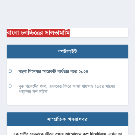
বাংলা চলচ্চিত্রের সালতামামি
স্পটলাইট
বাংলা সিনেমার আরেকটি ব্যর্থতার বছর ২০২৪
বুক পকেটের গল্প, এভাবেও ফিরে আসা যায়’সহ ২০২৪ সালের
পছন্দের দশ নাটক
সাম্প্রতিক খবরাখবর
এক গভীর বেদনাকে জীবন রক্ষার আন্দোলনে রূপ দিয়েছিলাম, এখন তা