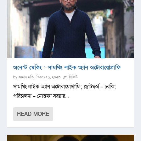
অনেস্ট মেকিং : সামথিং লাইক অ্যান অটোবায়োগ্রাফি
by
রহমান মতি
|
ডিসেম্বর ১, ২০২৩
|
ব্লগ
,
রিভিউ
সামথিং লাইক অ্যান অটোবায়োগ্রাফি; প্ল্যাটফর্ম – চরকি:
পরিচালনা – মোস্তফা সরয়ার...
READ MORE