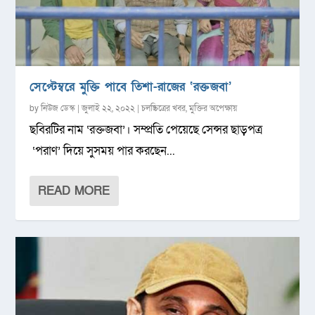
সেপ্টেম্বরে মুক্তি পাবে তিশা-রাজের ‘রক্তজবা’
by
নিউজ ডেস্ক
|
জুলাই ২২, ২০২২
|
চলচ্চিত্রের খবর
,
মুক্তির অপেক্ষায়
ছবিরটির নাম ‘রক্তজবা’। সম্প্রতি পেয়েছে সেন্সর ছাড়পত্র
‘পরাণ’ দিয়ে সুসময় পার করছেন...
READ MORE