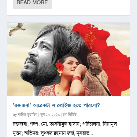
READ MORE
‘রক্তজবা’ আরেকটা সারপ্রাইজ হতে পারলো?
by
ফাহিম মুন্তাছির
|
জুন ২৯, ২০২৩
|
ব্লগ
,
রিভিউ
রক্তজবা; গল্প: মো. তাসনীমুল হাসান; পরিচালনা: নিয়ামুল
মুক্তা; অভিনয়: লুৎফর রহমান জর্জ, নুসরাত...