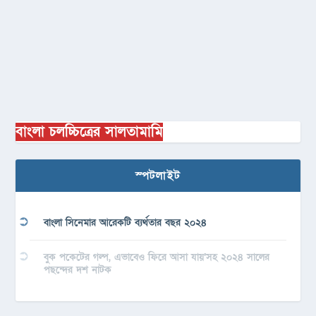
বাংলা চলচ্চিত্রের সালতামামি
স্পটলাইট
বাংলা সিনেমার আরেকটি ব্যর্থতার বছর ২০২৪
বুক পকেটের গল্প, এভাবেও ফিরে আসা যায়’সহ ২০২৪ সালের
পছন্দের দশ নাটক