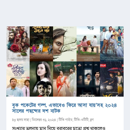
বুক পকেটের গল্প, এভাবেও ফিরে আসা যায়’সহ ২০২৪
সালের পছন্দের দশ নাটক
by
হৃদয় সাহা
|
ডিসেম্বর ৩১, ২০২৪
|
টিভি গাইড
,
টিভি-ওটিটি
,
ব্লগ
সংখ্যার তুলনায় মান নিয়ে বরাবরের মতো প্রশ্ন থাকলেও