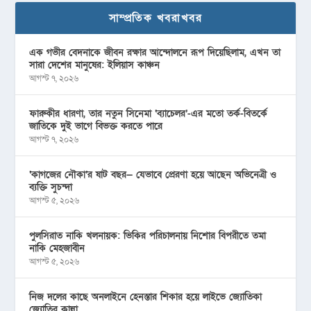
সাম্প্রতিক খবরাখবর
এক গভীর বেদনাকে জীবন রক্ষার আন্দোলনে রূপ দিয়েছিলাম, এখন তা
সারা দেশের মানুষের: ইলিয়াস কাঞ্চন
আগস্ট ৭, ২০২৬
ফারুকীর ধারণা, তার নতুন সিনেমা ‘ব্যাচেলর’-এর মতো তর্ক-বিতর্কে
জাতিকে দুই ভাগে বিভক্ত করতে পারে
আগস্ট ৭, ২০২৬
‘কাগজের নৌকা’র ষাট বছর— যেভাবে প্রেরণা হয়ে আছেন অভিনেত্রী ও
ব্যক্তি সুচন্দা
আগস্ট ৫, ২০২৬
পুলসিরাত নাকি খলনায়ক: ভিকির পরিচালনায় নিশোর বিপরীতে তমা
নাকি মেহজাবীন
আগস্ট ৫, ২০২৬
নিজ দলের কাছে অনলাইনে হেনস্তার শিকার হয়ে লাইভে জ্যোতিকা
জ্যোতির কান্না