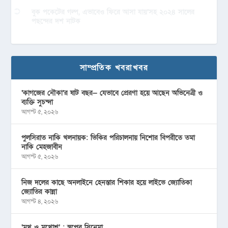
বুক পকেটের গল্প, এভাবেও ফিরে আসা যায়’সহ ২০২৪ সালের
পছন্দের দশ নাটক
সাম্প্রতিক খবরাখবর
‘কাগজের নৌকা’র ষাট বছর— যেভাবে প্রেরণা হয়ে আছেন অভিনেত্রী ও
ব্যক্তি সুচন্দা
আগস্ট ৫, ২০২৬
পুলসিরাত নাকি খলনায়ক: ভিকির পরিচালনায় নিশোর বিপরীতে তমা
নাকি মেহজাবীন
আগস্ট ৫, ২০২৬
নিজ দলের কাছে অনলাইনে হেনস্তার শিকার হয়ে লাইভে জ্যোতিকা
জ্যোতির কান্না
আগস্ট ৪, ২০২৬
‘মুখ ও মু্খোশ’ : স্বপ্নের সিনেমা