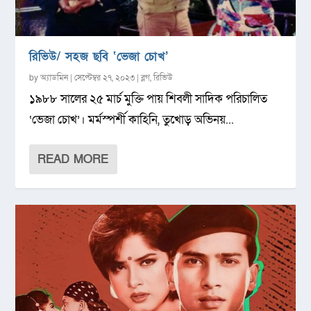
রিভিউ/ সহজ ছবি ‘ভেজা চোখ’
by
অ্যাডমিন
|
সেপ্টেম্বর ২৭, ২০২৩
|
ব্লগ
,
রিভিউ
১৯৮৮ সালের ২৫ মার্চ মুক্তি পায় শিবলী সাদিক পরিচালিত
‘ভেজা চোখ’। মর্মস্পর্শী কাহিনি, তুখোড় অভিনয়...
READ MORE