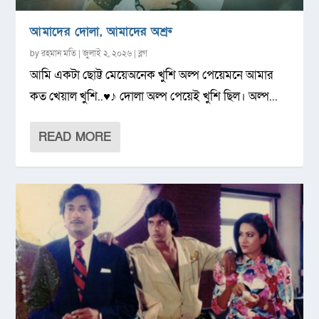
আমাদের দোলা, আমাদের অশ্রু
by
রহমান মতি
|
জুলাই ২, ২০২৬
|
ব্লগ
আমি একটা ছোট্ট মেয়েঅনেক খুশি অল্প পেয়েমনে আমার
কত খেয়াল খুশি..♥♪ দোলা অল্প পেয়েই খুশি ছিল। অল্প...
READ MORE