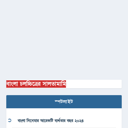
বাংলা চলচ্চিত্রের সালতামামি
স্পটলাইট
বাংলা সিনেমার আরেকটি ব্যর্থতার বছর ২০২৪