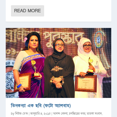
READ MORE
তিনকন্যা এক ছবি (ফটো অ্যালবাম)
by
নিউজ ডেস্ক
|
জানুয়ারি ৪, ২০১৫
|
আনন্দ বেদনা
,
চলচ্চিত্রের খবর
,
তারকা সংবাদ
,