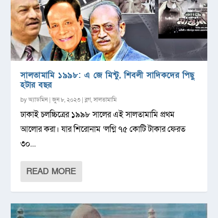
সালতামামি ১৯৯৮: এ জে মিন্টু, শিবলী সাদিকদের পিছু
হটার বছর
by
অ্যাডমিন
|
জুন ৮, ২০২৩
|
ব্লগ
,
সালতামামি
ঢাকাই চলচ্চিত্রের ১৯৯৮ সালের এই সালতামামি প্রথম
আলোর করা। যার শিরোনাম ‘লগ্নি ৭৫ কোটি টাকার ফেরত
৩০...
READ MORE