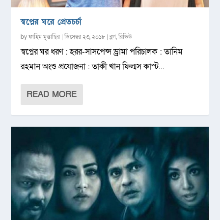
স্বপ্নের ঘরে প্রেতচর্চা
by
ফাহিম মুন্তাছির
|
ডিসেম্বর ২৩, ২০১৮
|
ব্লগ
,
রিভিউ
স্বপ্নের ঘর ধরণ : হরর-সাসপেন্স ড্রামা পরিচালক : তানিম
রহমান অংশু প্রযোজনা : তাকী খান ফিল্মস কাস্ট...
READ MORE