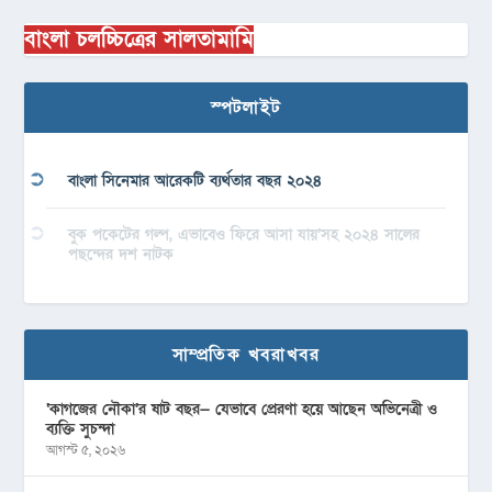
বাংলা চলচ্চিত্রের সালতামামি
স্পটলাইট
বাংলা সিনেমার আরেকটি ব্যর্থতার বছর ২০২৪
বুক পকেটের গল্প, এভাবেও ফিরে আসা যায়’সহ ২০২৪ সালের
পছন্দের দশ নাটক
সাম্প্রতিক খবরাখবর
‘কাগজের নৌকা’র ষাট বছর— যেভাবে প্রেরণা হয়ে আছেন অভিনেত্রী ও
ব্যক্তি সুচন্দা
আগস্ট ৫, ২০২৬