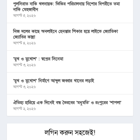
পুলসিরাত নাকি খলনায়ক: ভিকির পরিচালনায় নিশোর বিপরীতে তমা
নাকি মেহজাবীন
আগস্ট ৫, ২০২৬
নিজ দলের কাছে অনলাইনে হেনস্তার শিকার হয়ে লাইভে জ্যোতিকা
জ্যোতির কান্না
আগস্ট ৪, ২০২৬
‘মুখ ও মু্খোশ’ : স্বপ্নের সিনেমা
আগস্ট ৩, ২০২৬
‘মুখ ও মুখোশ’ নির্মাণে আব্দুল জব্বার খানের লড়াই
আগস্ট ৩, ২০২৬
ঐতিহ্য হারিয়ে এক দিনেই বন্ধ ভৈরবের ‘মধুমতি’ ও রংপুরের ‘শাপলা’
আগস্ট ২, ২০২৬
লগিন করুন সহজেই!