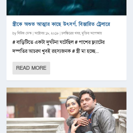
স্ত্রীকে অশুভ আত্মার কাছে উৎসর্গ, বিস্তারিত ট্রেলারে
by
নিউজ ডেস্ক
|
অক্টোবর ১৮, ২০১৮
|
চলচ্চিত্রের খবর
,
মুক্তির অপেক্ষায়
# বাড়িটিতে একটা দুর্ঘটনা ঘটেছিল # পাশের ফ্ল্যাটের
দম্পতির আচরণ খুবই রহস্যজনক # স্ত্রী মা হচ্ছে...
READ MORE