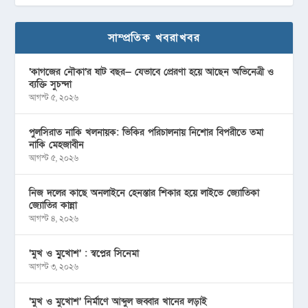
সাম্প্রতিক খবরাখবর
‘কাগজের নৌকা’র ষাট বছর— যেভাবে প্রেরণা হয়ে আছেন অভিনেত্রী ও
ব্যক্তি সুচন্দা
আগস্ট ৫, ২০২৬
পুলসিরাত নাকি খলনায়ক: ভিকির পরিচালনায় নিশোর বিপরীতে তমা
নাকি মেহজাবীন
আগস্ট ৫, ২০২৬
নিজ দলের কাছে অনলাইনে হেনস্তার শিকার হয়ে লাইভে জ্যোতিকা
জ্যোতির কান্না
আগস্ট ৪, ২০২৬
‘মুখ ও মু্খোশ’ : স্বপ্নের সিনেমা
আগস্ট ৩, ২০২৬
‘মুখ ও মুখোশ’ নির্মাণে আব্দুল জব্বার খানের লড়াই