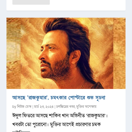
আসছে ‘রাজকুমার’, চমৎকার পোস্টারে শুভ সূচনা
by
নিউজ ডেস্ক
|
মার্চ ২৩, ২০২৪
|
চলচ্চিত্রের খবর
,
মুক্তির অপেক্ষায়
ঈদুল ফিতরে আসছে শাকিব খান অভিনীত ‘রাজকুমার’।
খবরটা তো পুরোনো। মুক্তির আগেই প্রচারণার চমক