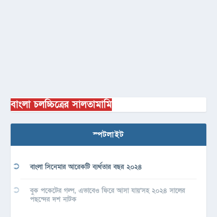
বাংলা চলচ্চিত্রের সালতামামি
স্পটলাইট
বাংলা সিনেমার আরেকটি ব্যর্থতার বছর ২০২৪
বুক পকেটের গল্প, এভাবেও ফিরে আসা যায়’সহ ২০২৪ সালের
পছন্দের দশ নাটক