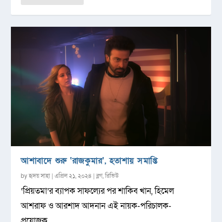
আশাবাদে শুরু ‘রাজকুমার’, হতাশায় সমাপ্তি
by
হৃদয় সাহা
|
এপ্রিল ২১, ২০২৪
|
ব্লগ
,
রিভিউ
‘প্রিয়তমা’র ব্যাপক সাফল্যের পর শাকিব খান, হিমেল
আশরাফ ও আরশাদ আদনান এই নায়ক-পরিচালক-
প্রযোজক...