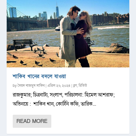
শাকিব খানের বদলে যাওয়া
by
সৈয়দ নাজমুস সাকিব
|
এপ্রিল ২৬, ২০২৪
|
ব্লগ
,
রিভিউ
রাজকুমার; চিত্রনাট্য, সংলাপ, পরিচালনা: হিমেল আশরাফ;
অভিনয়ে : শাকিব খান, কোর্টনি কফি, তারিক...
READ MORE