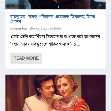
রাজকুমার: নায়ক-পরিচালক-প্রযোজক তিনজনই জিতে
গেলেন
by
মারুফ ইমন
|
এপ্রিল ১৫, ২০২৪
|
ব্লগ
,
রিভিউ
একটা দেশি কমার্শিয়াল সিনেমায় যা যা থাকে বলে আপনাদের
বিশ্বাস, তার সবকিছু রেখে শাকিব খানকে নিয়ে...
READ MORE