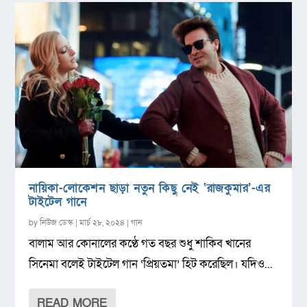
নায়িকা-লোকেশন ছাড়া নতুন কিছু নেই ‘রাজকুমার’-এর
টাইটেল গানে
by
নিউজ ডেস্ক
|
মার্চ ২৮, ২০২৪
|
গান
বালাম আর কোনালের কণ্ঠে গত বছর শুধু শাকিব খানের
সিনেমা বলেই টাইটেল গান ‘প্রিয়তমা’ হিট করেছিল। যদিও...
READ MORE