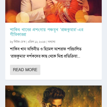
শাকিব খানের প্রশংসায় পঞ্চমুখ ‘রাজকুমার’-এর
গীতিকাররা
by
নিউজ ডেস্ক
|
এপ্রিল ১২, ২০২৪
|
অন্যান্য
শাকিব খান অভিনীত ও হিমেল আশরাফ পরিচালিত
‘রাজকুমার’ দর্শকদের কাছ থেকে মিশ্র প্রতিক্রিয়া...
READ MORE