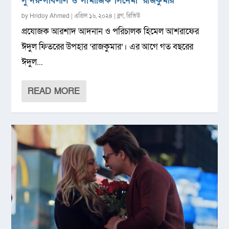
সুন্দর-সাবলীল ও সামাজিক সিনেমা ‘রাজকুমার’
by
Hridoy Ahmed
|
এপ্রিল ১৬, ২০২৪
|
ব্লগ
,
রিভিউ
প্রযোজক আরশাদ আদনান ও পরিচালক হিমেল আশরাফের
ঈদুল ফিতরের উপহার ‘রাজকুমার’। এর আগে গত বছরের
ঈদুল...
READ MORE