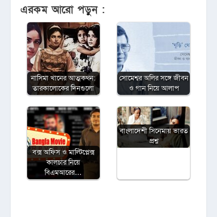
এরকম আরো পড়ুন :
নাসিমা খানের আত্মকথন:
সোমেশ্বর অলির সঙ্গে জীবন
তারকালোকের দিনগুলো
ও গান নিয়ে আলাপ
বাংলাদেশী সিনেমায় ভারত
প্রশ্ন
বক্স অফিস ও মাল্টিপ্লেক্স
কালচার নিয়ে
বিএমআরের…