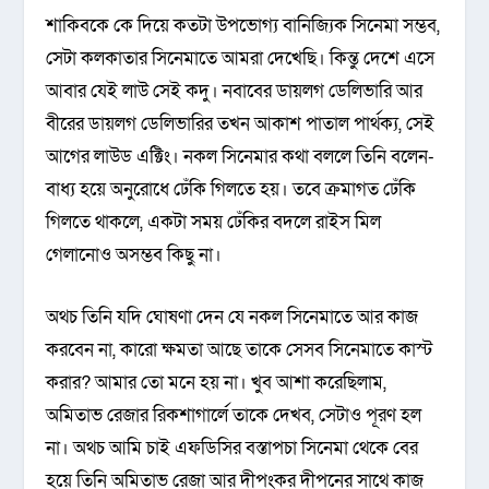
শাকিবকে কে দিয়ে কতটা উপভোগ্য বানিজ্যিক সিনেমা সম্ভব,
সেটা কলকাতার সিনেমাতে আমরা দেখেছি। কিন্তু দেশে এসে
আবার যেই লাউ সেই কদু। নবাবের ডায়লগ ডেলিভারি আর
বীরের ডায়লগ ডেলিভারির তখন আকাশ পাতাল পার্থক্য, সেই
আগের লাউড এক্টিং। নকল সিনেমার কথা বললে তিনি বলেন-
বাধ্য হয়ে অনুরোধে ঢেঁকি গিলতে হয়। তবে ক্রমাগত ঢেঁকি
গিলতে থাকলে, একটা সময় ঢেঁকির বদলে রাইস মিল
গেলানোও অসম্ভব কিছু না।
অথচ তিনি যদি ঘোষণা দেন যে নকল সিনেমাতে আর কাজ
করবেন না, কারো ক্ষমতা আছে তাকে সেসব সিনেমাতে কাস্ট
করার? আমার তো মনে হয় না। খুব আশা করেছিলাম,
অমিতাভ রেজার রিকশাগার্লে তাকে দেখব, সেটাও পূরণ হল
না। অথচ আমি চাই এফডিসির বস্তাপচা সিনেমা থেকে বের
হয়ে তিনি অমিতাভ রেজা আর দীপংকর দীপনের সাথে কাজ