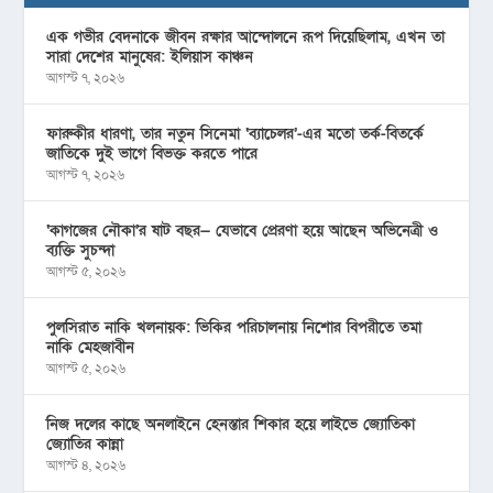
এক গভীর বেদনাকে জীবন রক্ষার আন্দোলনে রূপ দিয়েছিলাম, এখন তা
সারা দেশের মানুষের: ইলিয়াস কাঞ্চন
আগস্ট ৭, ২০২৬
ফারুকীর ধারণা, তার নতুন সিনেমা ‘ব্যাচেলর’-এর মতো তর্ক-বিতর্কে
জাতিকে দুই ভাগে বিভক্ত করতে পারে
আগস্ট ৭, ২০২৬
‘কাগজের নৌকা’র ষাট বছর— যেভাবে প্রেরণা হয়ে আছেন অভিনেত্রী ও
ব্যক্তি সুচন্দা
আগস্ট ৫, ২০২৬
পুলসিরাত নাকি খলনায়ক: ভিকির পরিচালনায় নিশোর বিপরীতে তমা
নাকি মেহজাবীন
আগস্ট ৫, ২০২৬
নিজ দলের কাছে অনলাইনে হেনস্তার শিকার হয়ে লাইভে জ্যোতিকা
জ্যোতির কান্না
আগস্ট ৪, ২০২৬