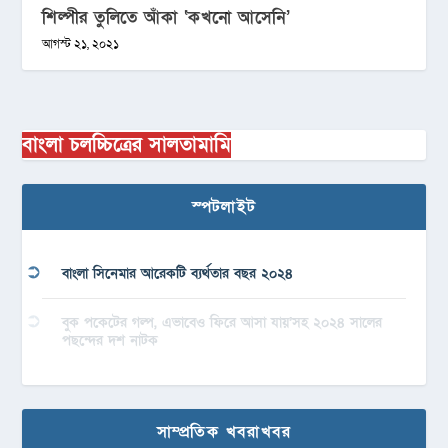
শিল্পীর তুলিতে আঁকা ‘কখনো আসেনি’
আগস্ট ২১, ২০২১
বাংলা চলচ্চিত্রের সালতামামি
স্পটলাইট
বাংলা সিনেমার আরেকটি ব্যর্থতার বছর ২০২৪
বুক পকেটের গল্প, এভাবেও ফিরে আসা যায়’সহ ২০২৪ সালের
পছন্দের দশ নাটক
সাম্প্রতিক খবরাখবর