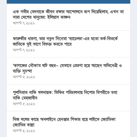
এক গভীর বেদনাকে জীবন রক্ষার আন্দোলনে রূপ দিয়েছিলাম, এখন তা
সারা দেশের মানুষের: ইলিয়াস কাঞ্চন
আগস্ট ৭, ২০২৬
ফারুকীর ধারণা, তার নতুন সিনেমা ‘ব্যাচেলর’-এর মতো তর্ক-বিতর্কে
জাতিকে দুই ভাগে বিভক্ত করতে পারে
আগস্ট ৭, ২০২৬
‘কাগজের নৌকা’র ষাট বছর— যেভাবে প্রেরণা হয়ে আছেন অভিনেত্রী ও
ব্যক্তি সুচন্দা
আগস্ট ৫, ২০২৬
পুলসিরাত নাকি খলনায়ক: ভিকির পরিচালনায় নিশোর বিপরীতে তমা
নাকি মেহজাবীন
আগস্ট ৫, ২০২৬
নিজ দলের কাছে অনলাইনে হেনস্তার শিকার হয়ে লাইভে জ্যোতিকা
জ্যোতির কান্না
আগস্ট ৪, ২০২৬