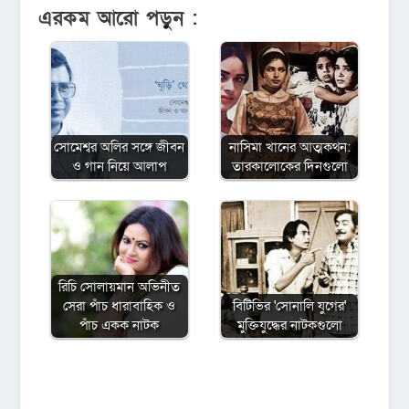
এরকম আরো পড়ুন :
সোমেশ্বর অলির সঙ্গে জীবন
নাসিমা খানের আত্মকথন:
ও গান নিয়ে আলাপ
তারকালোকের দিনগুলো
রিচি সোলায়মান অভিনীত
সেরা পাঁচ ধারাবাহিক ও
বিটিভির ‌'সোনালি যুগের'
পাঁচ একক নাটক
মুক্তিযুদ্ধের নাটকগুলো