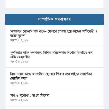
সাম্প্রতিক খবরাখবর
‘কাগজের নৌকা’র ষাট বছর— যেভাবে প্রেরণা হয়ে আছেন অভিনেত্রী ও
ব্যক্তি সুচন্দা
আগস্ট ৫, ২০২৬
পুলসিরাত নাকি খলনায়ক: ভিকির পরিচালনায় নিশোর বিপরীতে তমা
নাকি মেহজাবীন
আগস্ট ৫, ২০২৬
নিজ দলের কাছে অনলাইনে হেনস্তার শিকার হয়ে লাইভে জ্যোতিকা
জ্যোতির কান্না
আগস্ট ৪, ২০২৬
‘মুখ ও মু্খোশ’ : স্বপ্নের সিনেমা
আগস্ট ৩, ২০২৬