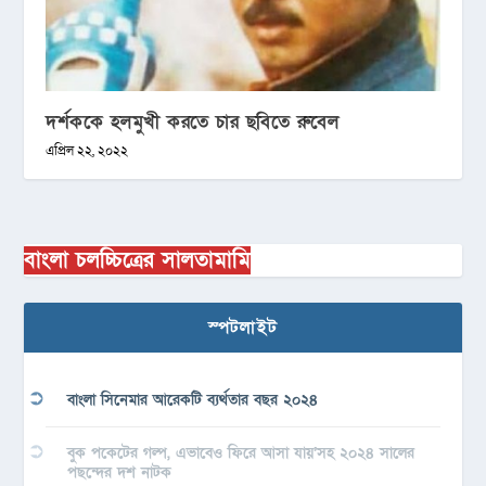
দর্শককে হলমুখী করতে চার ছবিতে রুবেল
এপ্রিল ২২, ২০২২
বাংলা চলচ্চিত্রের সালতামামি
স্পটলাইট
বাংলা সিনেমার আরেকটি ব্যর্থতার বছর ২০২৪
বুক পকেটের গল্প, এভাবেও ফিরে আসা যায়’সহ ২০২৪ সালের
পছন্দের দশ নাটক