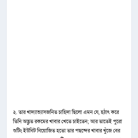
২. তার খাদ্যাভ্যাসজনিত চাহিদা ছিলো এমন যে, হঠাৎ করে
তিনি অদ্ভুত রকমের খাবার খেতে চাইতেন; আর তাতেই পুরো
শুটিং ইউনিট নিয়োজিত হতো তার পছন্দের খাবার খুঁজে বের