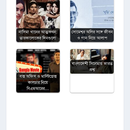
নাসিমা খানের আত্মকথন:
সোমেশ্বর অলির সঙ্গে জীবন
তারকালোকের দিনগুলো
ও গান নিয়ে আলাপ
বাংলাদেশী সিনেমায় ভারত
প্রশ্ন
বক্স অফিস ও মাল্টিপ্লেক্স
কালচার নিয়ে
বিএমআরের…