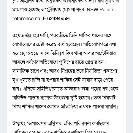
শ্লীলতাহানির মতো বিব্রতকর ও বিস্ময়কর ঘটনা। যার সূত্র ধরে
মামলাও হয়েছে অস্ট্রেলিয়ায় (মামলা নম্বর: NSW Police
reference no: E 62494959)।
রহমত উল্ল্যাহর দাবি, পরবর্তীতে তিনি শাকিব খানের সঙ্গে
যোগাযোগের চেষ্টা করেও ব্যর্থ হয়েছেন। অভিযোগপত্রে বলা
হয়েছে, ‘২০১৮ সালে তিনি (শাকিব খান) আবার অস্ট্রেলিয়ায়
আসলে ধর্ষণের অভিযোগে পুলিশের হাতে গ্রেপ্তার হন।
সামাজিক চাপে এবং আরও নিগ্রহের ভয়ে নির্যাতিতা প্রকাশ্যে
মুখ খুলতে রাজি না হওয়ায় শাকিব সেই যাত্রায় ছাড়া পেয়ে
যান।’এদিকে সমিতিগুলোতে অভিযোগ জমা পড়ার পর থেকে
ঢালিউড পাড়ায় ব্যাপক উত্তেজনা সৃষ্টি হয়েছে। তবে বিষয়টি
নিয়ে শাকিব খানের কোনও প্রতিক্রিয়া এখনও পাওয়া যায়নি।
উল্লেখ্য, ‘অপারেশন অগ্নিপথ’ ছবির পরিচালনা করছিলেন
আশিকুর রহমান। এতে শাকিবের নায়িকা হিসেবে যুক্ত